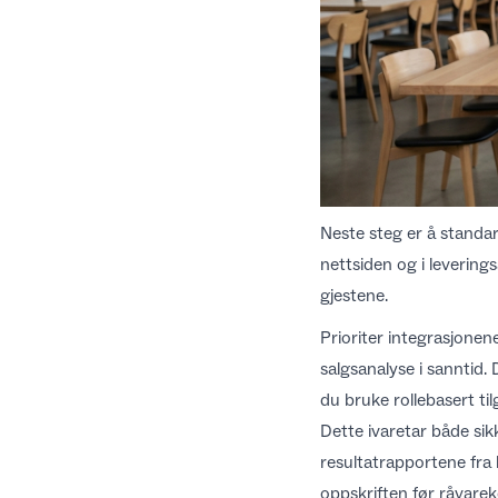
Neste steg er å standa
nettsiden og i leverin
gjestene.
Prioriter integrasjonen
salgsanalyse i sanntid
.
du bruke rollebasert ti
Dette
ivaretar både si
resultatrapportene fra
oppskriften før råvare