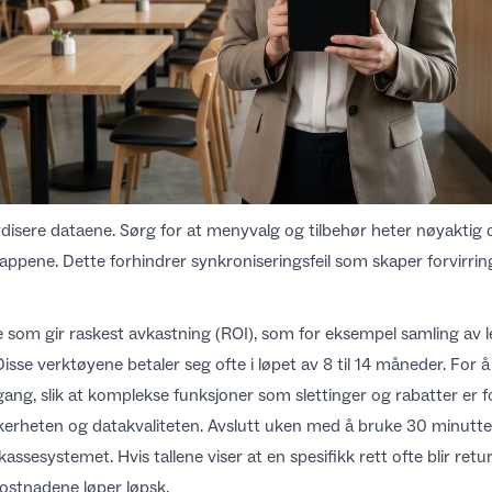
rdisere dataene. Sørg for at menyvalg og tilbehør heter nøyaktig
gsappene. Dette
forhindrer synkroniseringsfeil
som skaper forvirrin
e som gir raskest avkastning (ROI), som for eksempel samling av l
 Disse verktøyene betaler seg ofte i løpet av 8 til 14 måneder. For
lgang, slik at komplekse funksjoner som slettinger og rabatter er f
kkerheten og datakvaliteten
. Avslutt uken med å bruke 30 minutte
 kassesystemet
. Hvis tallene viser at en spesifikk rett ofte blir ret
kostnadene løper løpsk.