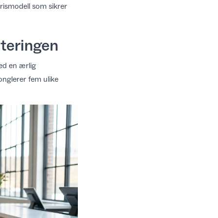
prismodell som sikrer
nteringen
ed en ærlig
onglerer fem ulike