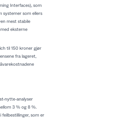
ming Interfaces), som
om systemer som ellers
Den mest stabile
 med eksterne
ich til 150 kroner gjør
iensene
fra lageret,
å råvarekostnadene
t-nytte-analyser
 mellom 3 % og 8 %.
ilbestillinger, som er