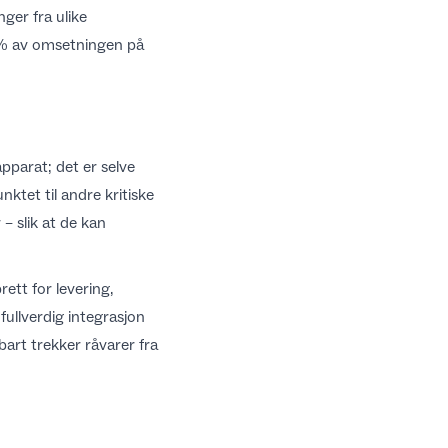
ger fra ulike
5 % av omsetningen på
pparat; det er selve
ktet til andre kritiske
– slik at de kan
rett for levering,
ullverdig integrasjon
lbart trekker råvarer fra