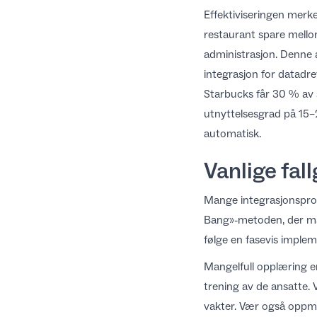
Effektiviseringen merk
restaurant spare mello
administrasjon. Denne 
integrasjon for
datadre
Starbucks får 30 % av s
utnyttelsesgrad på 15–
automatisk.
Vanlige fal
Mange integrasjonsprosj
Bang»-metoden, der man
følge en
fasevis imple
Mangelfull opplæring e
trening av de ansatte. 
vakter
. Vær også oppme