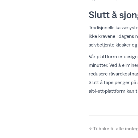
Slutt å sjo
Tradisjonelle kassesyst
ikke kravene i dagens
selvbetjente kiosker og l
Vår plattform er design
minutter. Ved å elimine
redusere råvarekostn
Slutt å tape penger p
alt-i-ett-plattform kan
Tilbake til alle innle