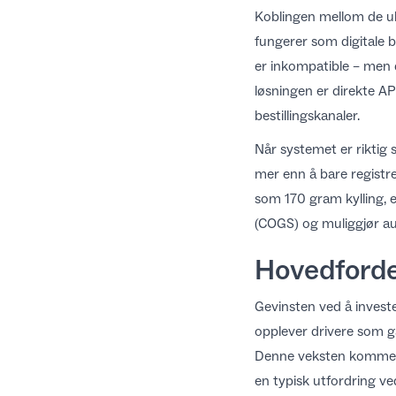
Koblingen mellom de ul
fungerer som digitale b
er inkompatible – men d
løsningen er
direkte AP
bestillingskanaler.
Når systemet er riktig s
mer enn å bare registr
som 170 gram kylling, e
(COGS) og muliggjør aut
Hovedforde
Gevinsten ved å investe
opplever drivere som g
Denne veksten kommer a
en typisk utfordring v