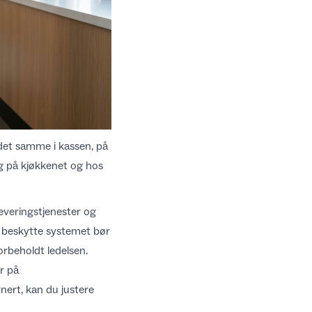
 det samme i kassen, på
g på kjøkkenet og hos
everingstjenester og
 å beskytte systemet bør
orbeholdt ledelsen.
r på
urnert, kan du justere