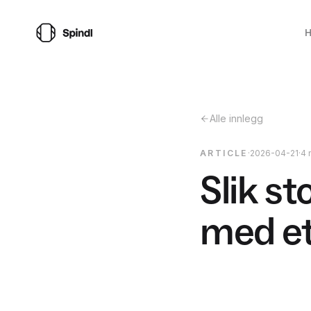
H
Alle innlegg
ARTICLE
·
2026-04-21
·
4 
Slik s
med et