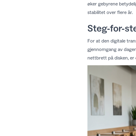
øker gebyrene betydelig
stabilitet over flere år.
Steg-for-s
For at den digitale tra
gjennomgang av dagens d
nettbrett på disken, er