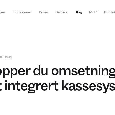
jem
Funksjoner
Priser
Om oss
Blog
MCP
Konta
min read
topper du omsetnin
 integrert kassesy