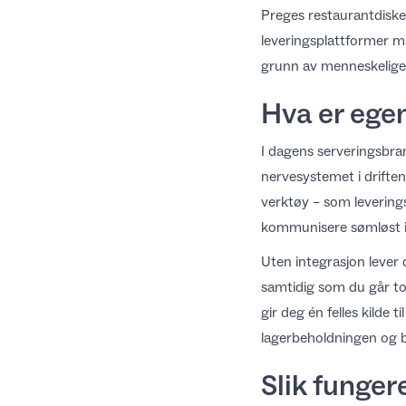
Preges restaurantdisken
leveringsplattformer m
grunn av menneskelige 
Hva er ege
I dagens serveringsbra
nervesystemet i driften
verktøy – som leverings
kommunisere sømløst i
Uten integrasjon lever d
samtidig som du går to
gir deg én felles kilde 
lagerbeholdningen og b
Slik funger