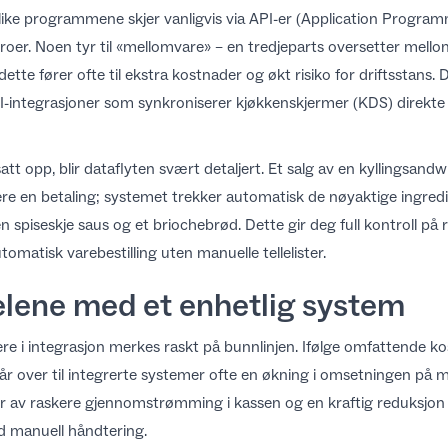
ike programmene skjer vanligvis via API-er (Application Program
roer. Noen tyr til «mellomvare» – en tredjeparts oversetter mell
ette fører ofte til ekstra kostnader og økt risiko for driftsstans. 
I-integrasjoner
som synkroniserer kjøkkenskjermer (KDS) direkte
att opp, blir dataflyten svært detaljert. Et salg av en kyllingsandw
ere en betaling; systemet
trekker automatisk de nøyaktige ingred
n spiseskje saus og et briochebrød. Dette gir deg full kontroll p
omatisk varebestilling uten manuelle tellelister.
lene med et enhetlig system
re i integrasjon merkes raskt på bunnlinjen. Ifølge
omfattende kos
år over til integrerte systemer ofte en økning i omsetningen på
v raskere gjennomstrømming i kassen og en kraftig reduksjon i fe
ed manuell håndtering.