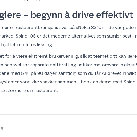
nglere – begynn å drive effektivt
emer er restaurantbransjens svar på «Nokia 3310» – de var gode i s
 marked.
Spindl OS
er det moderne alternativet som samler bestillin
ojalitet i én felles løsning.
et for å være ekstremt brukervennlig, slik at teamet ditt kan lære
re behovet for separate nettbrett og usikker mellomvare, hjelper
adene med 5 % på 90 dager
, samtidig som du får AI-drevet innsikt 
å systemer som ikke snakker sammen – book en demo med Spindl 
 transformere din restaurant.
gg