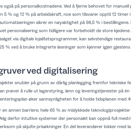
es også på personalkostnadene. Ved å fjerne behovet for manuell
m 5 % og 12 % på arbeidskraft, noe som tilsvarer opptil 12 timer 
automatiseringen sikrer en
nøyaktighet på 98,5 % i bestillingene
.
vet personalisering
som tidligere var forbeholdt de store kjeden
alget via digitale lojalitetsprogrammer, kan selvstendige restau
25 % ved å bruke integrerte løsninger som kjenner igjen gjestens
lgruver ved digitalisering
ekter snubler på grunn av dårlig planlegging fremfor tekniske feil. 
 prøver å rulle ut lagerstyring, lønn og leveringstjenester på é
menteringsplan
øker sannsynligheten for å holde tidsplanen med 
r en annen barriere; hele 65 % av mislykkede teknologiprosjekte
Velg derfor intuitive systemer der personalet kan oppnå
full mestr
rksom på skjulte prisøkninger. En del leverandører lokker med la