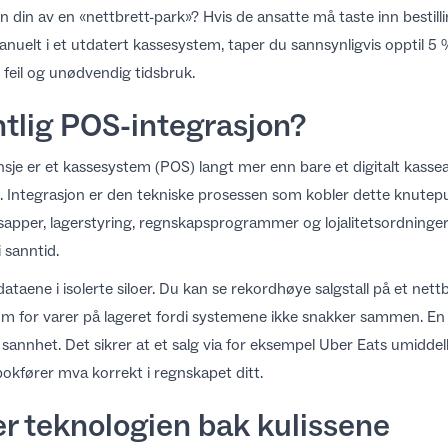
 din av en «nettbrett-park»? Hvis de ansatte må taste inn bestillin
anuelt i et utdatert kassesystem, taper du sannsynligvis opptil 
feil og unødvendig tidsbruk.
ntlig POS-integrasjon?
nsje er et
kassesystem (POS)
langt mer enn bare et digitalt kassea
. Integrasjon er den tekniske prosessen som kobler dette knutepun
apper, lagerstyring, regnskapsprogrammer og lojalitetsordninger 
 sanntid.
ataene i isolerte siloer. Du kan se rekordhøye salgstall på et nettb
m for varer på lageret fordi systemene ikke snakker sammen. En f
til sannhet. Det sikrer at et salg via for eksempel Uber Eats umidde
okfører mva korrekt i regnskapet ditt.
er teknologien bak kulissene