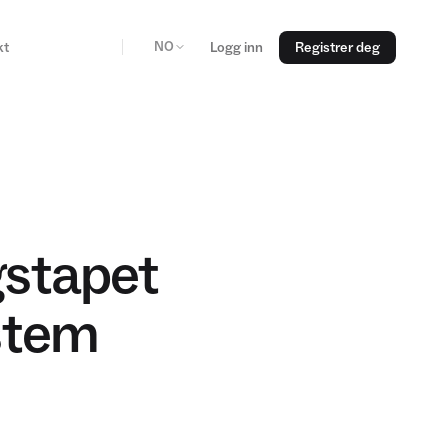
NO
kt
Logg inn
Registrer deg
gstapet
stem