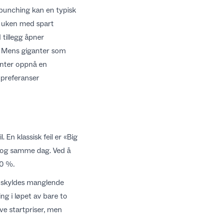
 punching kan en typisk
i uken med spart
 I tillegg åpner
e. Mens giganter som
ranter oppnå en
 preferanser
En klassisk feil er «Big
n og samme dag. Ved å
40 %.
r skyldes manglende
ing i løpet av bare to
ve startpriser, men