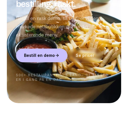
bestilling, raskt.
Bestill en rask demo, så bygger vi den
merkede nettbutikken din fra din
eksisterende meny.
Bestill en demo
Se priser
500+ RESTAURANTER · 5 LAND · DE FLESTE
ER I GANG PÅ EN DAG