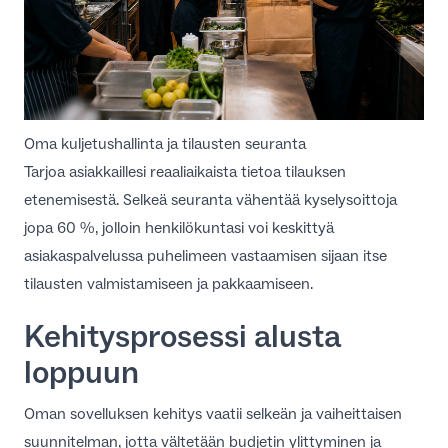
Oma kuljetushallinta ja tilausten seuranta
Tarjoa asiakkaillesi reaaliaikaista tietoa tilauksen
etenemisestä. Selkeä seuranta vähentää kyselysoittoja
jopa 60 %, jolloin henkilökuntasi voi keskittyä
asiakaspalvelussa puhelimeen vastaamisen sijaan itse
tilausten valmistamiseen ja pakkaamiseen.
Kehitysprosessi alusta
loppuun
Oman sovelluksen kehitys vaatii selkeän ja vaiheittaisen
suunnitelman, jotta vältetään budjetin ylittyminen ja