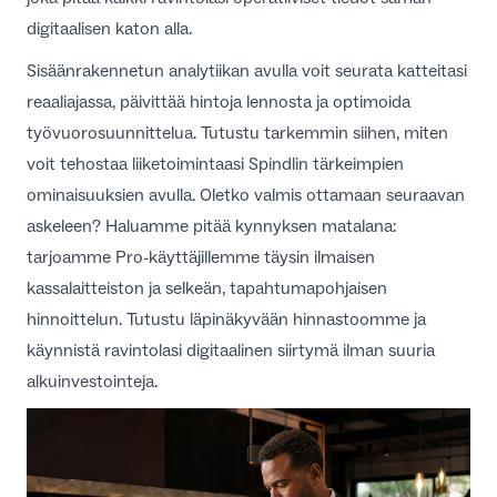
digitaalisen katon alla.
Sisäänrakennetun analytiikan avulla voit seurata katteitasi
reaaliajassa, päivittää hintoja lennosta ja optimoida
työvuorosuunnittelua. Tutustu tarkemmin siihen, miten
voit tehostaa liiketoimintaasi
Spindlin tärkeimpien
ominaisuuksien
avulla. Oletko valmis ottamaan seuraavan
askeleen? Haluamme pitää kynnyksen matalana:
tarjoamme Pro-käyttäjillemme täysin ilmaisen
kassalaitteiston ja selkeän, tapahtumapohjaisen
hinnoittelun. Tutustu läpinäkyvään
hinnastoomme
ja
käynnistä ravintolasi digitaalinen siirtymä ilman suuria
alkuinvestointeja.