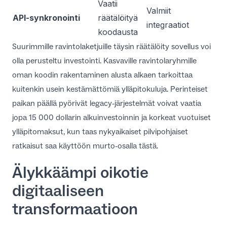
Vaatii
Valmiit
API-synkronointi
räätälöityä
integraatiot
koodausta
Suurimmille ravintolaketjuille täysin räätälöity sovellus voi
olla perusteltu investointi. Kasvaville ravintolaryhmille
oman koodin rakentaminen alusta alkaen tarkoittaa
kuitenkin usein kestämättömiä ylläpitokuluja. Perinteiset
paikan päällä pyörivät legacy-järjestelmät voivat vaatia
jopa 15 000 dollarin alkuinvestoinnin ja korkeat vuotuiset
ylläpitomaksut, kun taas nykyaikaiset pilvipohjaiset
ratkaisut saa käyttöön murto-osalla tästä.
Älykkäämpi oikotie
digitaaliseen
transformaatioon