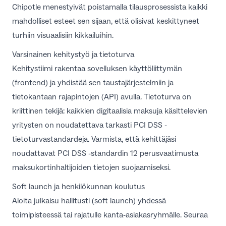
Chipotle menestyivät poistamalla tilausprosessista kaikki
mahdolliset esteet sen sijaan, että olisivat keskittyneet
turhiin visuaalisiin kikkailuihin.
Varsinainen kehitystyö ja tietoturva
Kehitystiimi rakentaa sovelluksen käyttöliittymän
(frontend) ja yhdistää sen taustajärjestelmiin ja
tietokantaan rajapintojen (API) avulla. Tietoturva on
kriittinen tekijä: kaikkien digitaalisia maksuja käsittelevien
yritysten on noudatettava tarkasti
PCI DSS -
tietoturvastandardeja
. Varmista, että kehittäjäsi
noudattavat
PCI DSS -standardin 12 perusvaatimusta
maksukortinhaltijoiden tietojen suojaamiseksi.
Soft launch ja henkilökunnan koulutus
Aloita julkaisu hallitusti (soft launch) yhdessä
toimipisteessä tai rajatulle kanta-asiakasryhmälle. Seuraa