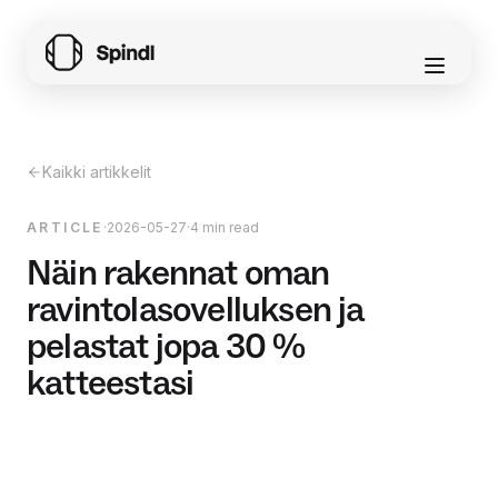
Kaikki artikkelit
ARTICLE
·
2026-05-27
·
4 min read
Näin rakennat oman
ravintolasovelluksen ja
pelastat jopa 30 %
katteestasi