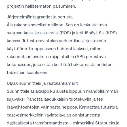
projektin hallitsematon paisuminen.
Järjestelmäintegraatiot ja perusta
Älä rakenna sovellusta siiloon. Sen on keskusteltava
suoraan kassajärjestelmäsi (POS) ja keittiönäyttösi (KDS)
kanssa. Tutustu
ravintolan verkkotilausjärjestelmän
käyttöönotto-oppaaseen
hahmottaaksesi, miten
rakennetaan avoimiin rajapintoihin (API) perustuva
kokonaisuus, joka estää keittiötä hukkumasta erillisten
tablettien kaaokseen.
UI/UX-suunnittelu ja rautalankamallit
Suunnittele asiakaspolku alusta loppuun mahdollisimman
sujuvaksi. Panosta laadukkaisiin tuotekuviin ja tee
lisävaihtoehtojen valinnasta helppoa. Kannattaa tutustua
case-esimerkkeihin ravintola-alan onnistuneesta
digitaalisesta transformaatiosta
– esimerkiksi Starbucks ja