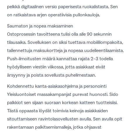
pelkkä digitaalinen versio paperisesta ruokalistasta. Sen
on ratkaistava arjen operatiivisia pullonkauloja.
Saumaton ja nopea maksaminen
Ostoprosessin tavoitteena tulisi olla alle 90 sekunnin
tilausaika. Sovelluksen on siksi tuettava mobiililompakoita,
tallennettuja maksukortteja ja nopeaa uudelleentilaamista.
Push-ilmoitusten määrä kannattaa rajata 2–3 todella
hyödylliseen viestiin viikossa, jotta asiakkaat eivät
ärsyynny ja poista sovellusta puhelimestaan.
Kohdennettu kanta-asiakasohjelma ja personointi
Yleisluontoiset massakampanjat purevat huonosti. Sido
palkkiot sen sijaan suoraan korkean katteen tuotteisiisi.
Tästä oppaasta löydät toimivia keinoja
asiakkaiden
sitouttamiseen ravintolasovellusten avulla
. Sen avulla opit
rakentamaan palkitsemismalleja, jotka ohjaavat