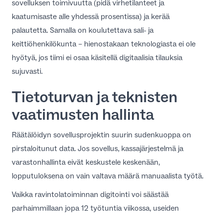
sovelluksen toimivuutta (pidä virhetilanteet ja
kaatumisaste alle yhdessä prosentissa) ja kerää
palautetta. Samalla on koulutettava sali- ja
keittiöhenkilökunta – hienostakaan teknologiasta ei ole
hyötyä, jos tiimi ei osaa käsitellä digitaalisia tilauksia
sujuvasti.
Tietoturvan ja teknisten
vaatimusten hallinta
Räätälöidyn sovellusprojektin suurin sudenkuoppa on
pirstaloitunut data. Jos sovellus, kassajärjestelmä ja
varastonhallinta eivät keskustele keskenään,
lopputuloksena on vain valtava määrä manuaalista työtä.
Vaikka
ravintolatoiminnan digitointi
voi säästää
parhaimmillaan jopa 12 työtuntia viikossa, useiden