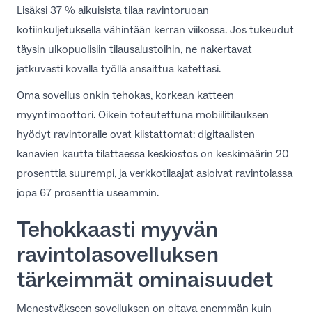
Lisäksi
37 % aikuisista tilaa ravintoruoan
kotiinkuljetuksella vähintään kerran viikossa
. Jos tukeudut
täysin ulkopuolisiin tilausalustoihin, ne nakertavat
jatkuvasti kovalla työllä ansaittua katettasi.
Oma sovellus onkin tehokas, korkean katteen
myyntimoottori. Oikein toteutettuna
mobiilitilauksen
hyödyt ravintoralle
ovat kiistattomat: digitaalisten
kanavien kautta tilattaessa keskiostos on keskimäärin 20
prosenttia suurempi, ja verkkotilaajat asioivat ravintolassa
jopa 67 prosenttia useammin.
Tehokkaasti myyvän
ravintolasovelluksen
tärkeimmät ominaisuudet
Menestyäkseen sovelluksen on oltava enemmän kuin