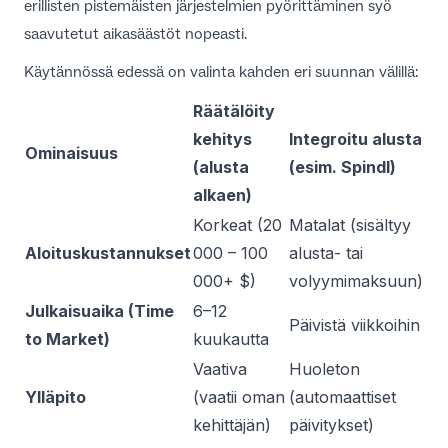
erillisten pistemäisten järjestelmien pyörittäminen syö
saavutetut aikasäästöt nopeasti.
Käytännössä edessä on valinta kahden eri suunnan välillä:
Räätälöity
kehitys
Integroitu alusta
Ominaisuus
(alusta
(esim. Spindl)
alkaen)
Korkeat (20
Matalat (sisältyy
Aloituskustannukset
000 – 100
alusta- tai
000+ $)
volyymimaksuun)
Julkaisuaika (Time
6–12
Päivistä viikkoihin
to Market)
kuukautta
Vaativa
Huoleton
Ylläpito
(vaatii oman
(automaattiset
kehittäjän)
päivitykset)