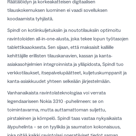
Räätälöidyn ja korkeakatteisen digitaalisen
tilauskokemuksen luominen ei vaadi sovelluksen
koodaamista tyhjästä.
Spindl on kotiinkuljetuksiin ja noutotilauksiin optimoitu
ravintoloiden all-in-one-alusta, joka tekee lopun työtasojen
tablettikaaoksesta. Sen sijaan, että maksaisit kalliille
kehittäjille erillisten tilauskanavien, kassan ja kanta-
asiakasohjelmien integroinnista ja ylläpidosta, Spindl tuo
verkkotilaukset, itsepalvelupäätteet, kuljetuskumppanit ja
kanta-asiakkuudet yhteen selkeään järjestelmään.
Vanhanaikaista ravintolateknologiaa voi verrata
legendaariseen Nokia 3310 -puhelimeen: se on
toimintavarma, mutta auttamattoman suljettu,
pirstaleinen ja kömpelö. Spindl taas vastaa nykyaikaista
älypuhelinta – se on tyylikäs ja saumaton kokonaisuus,
joka pitää kaikki ravintolasi operatiiviset tiedot saman