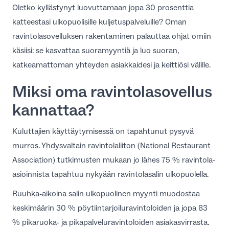
Oletko kyllästynyt luovuttamaan jopa 30 prosenttia
FI
katteestasi ulkopuolisille kuljetuspalveluille? Oman
ravintolasovelluksen rakentaminen palauttaa ohjat omiin
käsiisi: se kasvattaa suoramyyntiä ja luo suoran,
katkeamattoman yhteyden asiakkaidesi ja keittiösi välille.
Miksi oma ravintolasovellus
kannattaa?
Kuluttajien käyttäytymisessä on tapahtunut pysyvä
murros. Yhdysvaltain ravintolaliiton (National Restaurant
Association) tutkimusten mukaan jo
lähes 75 % ravintola-
asioinnista tapahtuu nykyään ravintolasalin ulkopuolella
.
Ruuhka-aikoina salin ulkopuolinen myynti muodostaa
keskimäärin
30 % pöytiintarjoiluravintoloiden ja jopa 83
% pikaruoka- ja pikapalveluravintoloiden asiakasvirrasta
.