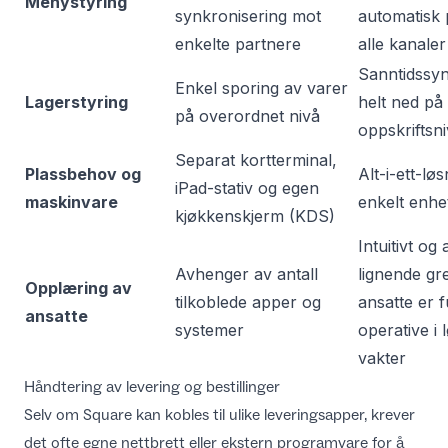
Menystyring
synkronisering mot
automatisk 
enkelte partnere
alle kanaler
Sanntidssyn
Enkel sporing av varer
Lagerstyring
helt ned på
på overordnet nivå
oppskriftsn
Separat kortterminal,
Plassbehov og
Alt-i-ett-lø
iPad-stativ og egen
maskinvare
enkelt enhe
kjøkkenskjerm (KDS)
Intuitivt og
Avhenger av antall
lignende gre
Opplæring av
tilkoblede apper og
ansatte er fu
ansatte
systemer
operative i 
vakter
Håndtering av levering og bestillinger
Selv om Square kan kobles til ulike leveringsapper, krever
det ofte egne nettbrett eller ekstern programvare for å