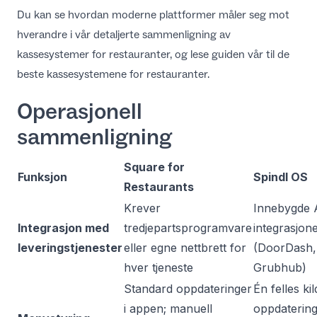
Du kan se hvordan moderne plattformer måler seg mot
hverandre i vår detaljerte
sammenligning av
kassesystemer for restauranter
, og lese guiden vår til de
beste kassesystemene for restauranter
.
Operasjonell
sammenligning
Square for
Funksjon
Spindl OS
Restaurants
Krever
Innebygde 
Integrasjon med
tredjepartsprogramvare
integrasjon
leveringstjenester
eller egne nettbrett for
(DoorDash,
hver tjeneste
Grubhub)
Standard oppdateringer
Én felles kil
i appen; manuell
oppdatering