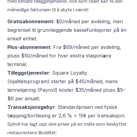
med betalte tilleggstjenester, noe som raskt kan få den
månedlige fakturaen til å skyte i været:
Gratisabonnement
: $0/måned per avdeling, men
begrenset til grunnleggende kassefunksjoner på én
enkelt enhet.
Plus-abonnement
: Fra $69/måned per avdeling,
pluss $50/måned for hver ekstra stasjonære
terminal.
Tilleggstjenester
: Square Loyalty
(lojalitetsprogram) starter på $45/måned, mens
lønnskjøring (Payroll) koster $35/måned pluss $5–
$6 per ansatt.
Transaksjonsgebyr
: Standardprisen ved fysisk
tæpping/kortlesing er 2,6 % + 15¢ per transaksjon.
Spindl har lagt opp sine
priser
på en måte som beskytter
restaurantens likviditet: