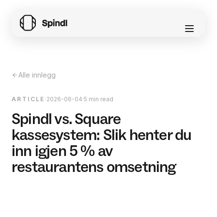
Alle innlegg
ARTICLE
·
2026-06-04
·
5 min read
Spindl vs. Square
kassesystem: Slik henter du
inn igjen 5 % av
restaurantens omsetning