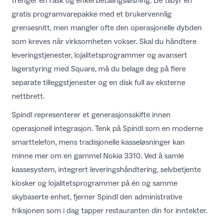
trenger en rask og enkel betalingsløsning. De tilbyr en
gratis programvarepakke med et brukervennlig
grensesnitt, men mangler ofte den operasjonelle dybden
som kreves når virksomheten vokser. Skal du håndtere
leveringstjenester, lojalitetsprogrammer og avansert
lagerstyring med Square, må du belage deg på flere
separate tilleggstjenester og en disk full av eksterne
nettbrett.
Spindl representerer et generasjonsskifte innen
operasjonell integrasjon. Tenk på Spindl som en moderne
smarttelefon, mens tradisjonelle kasseløsninger kan
minne mer om en gammel Nokia 3310. Ved å samle
kassesystem, integrert leveringshåndtering, selvbetjente
kiosker og lojalitetsprogrammer på én og samme
skybaserte enhet, fjerner Spindl den administrative
friksjonen som i dag tapper restauranten din for inntekter.