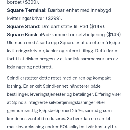
bordet ($399).
Square Terminal
: Bærbar enhet med innebygd
kvitteringsskriver ($299).
Square Stand
: Dreibart stativ til iPad ($149).
Square Kiosk
: iPad-ramme for selvbetjening ($149).
Ulempen med å sette opp Square er at du ofte må kjøpe
kvitteringsskrivere, kabler og rutere i tillegg. Dette fører
fort til at disken preges av et kaotisk sammensurium av
ledninger og nettbrett.
Spindl erstatter dette rotet med en ren og kompakt
løsning. Én enkelt Spindl-enhet håndterer både
bestillinger, leveringstjenester og betalinger. Erfaring viser
at Spindls integrerte selvbetjeningsløsninger øker
gjennomsnittlig kjøpsbeløp med 25 %, samtidig som
kundenes ventetid reduseres. Se hvordan en samlet
maskinvareløsning endrer ROI-kalkylen i vår
kost-nytte-