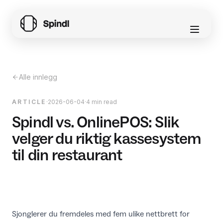
Alle innlegg
ARTICLE
·
2026-06-04
·
4 min read
Spindl vs. OnlinePOS: Slik
velger du riktig kassesystem
til din restaurant
Sjonglerer du fremdeles med fem ulike nettbrett for