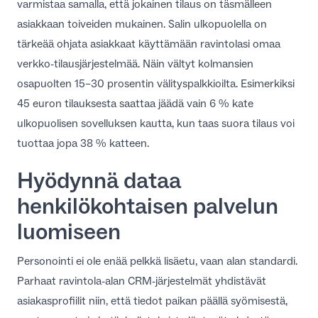
varmistaa samalla, että jokainen tilaus on täsmälleen
asiakkaan toiveiden mukainen. Salin ulkopuolella on
tärkeää ohjata asiakkaat käyttämään ravintolasi omaa
verkko-tilausjärjestelmää. Näin vältyt kolmansien
osapuolten 15–30 prosentin välityspalkkioilta. Esimerkiksi
45 euron tilauksesta saattaa jäädä vain 6 % kate
ulkopuolisen sovelluksen kautta, kun taas suora tilaus voi
tuottaa jopa 38 % katteen.
Hyödynnä dataa
henkilökohtaisen palvelun
luomiseen
Personointi ei ole enää pelkkä lisäetu, vaan alan standardi.
Parhaat ravintola-alan CRM-järjestelmät
yhdistävät
asiakasprofiilit niin, että tiedot paikan päällä syömisestä,