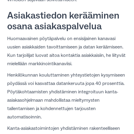
Asiakastiedon kerääminen
osana asiakaspalvelua
Huomaavainen pöytäpalvelu on ensisijainen kanavasi
uusien asiakkaiden tavoittamiseen ja datan keräämiseen.
Kun tarjoilijat luovat aitoa kontaktia asiakkaisiin, he liityvät
mielellään markkinointikanaviisi.
Henkilökunnan kouluttaminen yhteystietojen kysymiseen
pöydässä voi kasvattaa datankeruuta jopa 40 prosenttia.
Pöytäkohtaamisten yhdistäminen
integroituun kanta-
asiakasohjelmaan
mahdollistaa mieltymysten
tallentamisen ja kohdennettujen tarjousten
automatisoinnin.
Kanta-asiakastoimintojen yhdistäminen rakenteelliseen