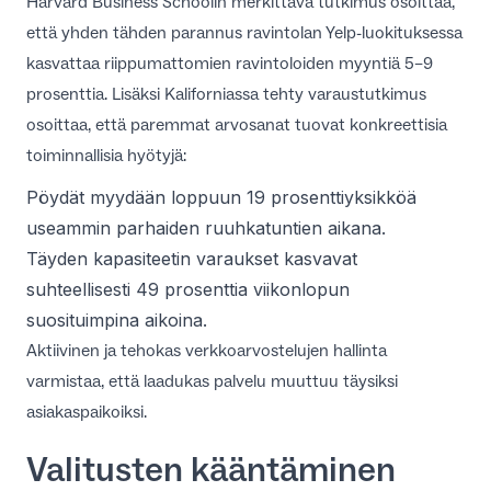
Harvard Business Schoolin merkittävä tutkimus
osoittaa,
että yhden tähden parannus ravintolan Yelp-luokituksessa
kasvattaa riippumattomien ravintoloiden myyntiä 5–9
prosenttia. Lisäksi
Kaliforniassa tehty varaustutkimus
osoittaa, että paremmat arvosanat tuovat konkreettisia
toiminnallisia hyötyjä:
Pöydät myydään loppuun 19 prosenttiyksikköä
useammin parhaiden ruuhkatuntien aikana.
Täyden kapasiteetin varaukset kasvavat
suhteellisesti 49 prosenttia viikonlopun
suosituimpina aikoina.
Aktiivinen ja
tehokas verkkoarvostelujen hallinta
varmistaa, että laadukas palvelu muuttuu täysiksi
asiakaspaikoiksi.
Valitusten kääntäminen