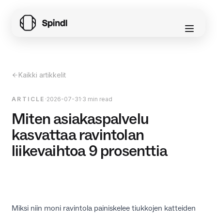
Kaikki artikkelit
ARTICLE
·
2026-07-31
·
3 min read
Miten asiakaspalvelu
kasvattaa ravintolan
liikevaihtoa 9 prosenttia
Miksi niin moni ravintola painiskelee tiukkojen katteiden