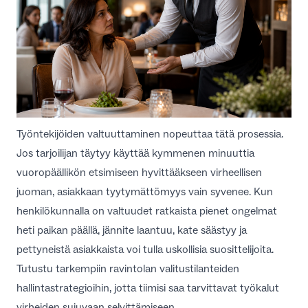
Työntekijöiden valtuuttaminen nopeuttaa tätä prosessia.
Jos tarjoilijan täytyy käyttää kymmenen minuuttia
vuoropäällikön etsimiseen hyvittääkseen virheellisen
juoman, asiakkaan tyytymättömyys vain syvenee. Kun
henkilökunnalla on valtuudet ratkaista pienet ongelmat
heti paikan päällä, jännite laantuu, kate säästyy ja
pettyneistä asiakkaista voi tulla uskollisia suosittelijoita.
Tutustu tarkempiin
ravintolan valitustilanteiden
hallintastrategioihin
, jotta tiimisi saa tarvittavat työkalut
virheiden sujuvaan selvittämiseen.