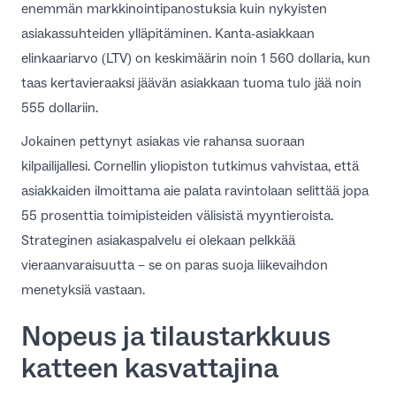
enemmän markkinointipanostuksia kuin nykyisten
asiakassuhteiden ylläpitäminen. Kanta-asiakkaan
elinkaariarvo (LTV) on keskimäärin noin 1 560 dollaria, kun
taas kertavieraaksi jäävän asiakkaan tuoma tulo jää noin
555 dollariin.
Jokainen pettynyt asiakas vie rahansa suoraan
kilpailijallesi.
Cornellin yliopiston tutkimus
vahvistaa, että
asiakkaiden ilmoittama aie palata ravintolaan selittää jopa
55 prosenttia toimipisteiden välisistä myyntieroista.
Strateginen asiakaspalvelu ei olekaan pelkkää
vieraanvaraisuutta – se on paras suoja liikevaihdon
menetyksiä vastaan.
Nopeus ja tilaustarkkuus
katteen kasvattajina