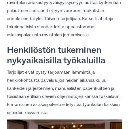
ravintolan asiakastyytyväisyyskyselyyn
auttaa kytkemään
palautteen suoraan tiettyyn vuoroon, ruokalistan
annokseen tai yksittäiseen tarjoilijaan. Katso lisätietoja
toiminnallisista standardeista oppaastamme
asiakaspalvelusta ravintolan johtamisessa
.
Henkilöstön tukeminen
nykyaikaisilla työkaluilla
Tarjoilijat eivät pysty tarjoamaan lämmintä ja
henkilökohtaista palvelua, jos heidän aikansa kuluu
kankeiden järjestelmien, manuaalisten paperikuittien ja
toisistaan erillään olevien ohjelmistojen kanssa tuskailuun.
Erinomainen asiakaspalvelu edellyttää työnkulun kaikkien
esteiden raivaamista.