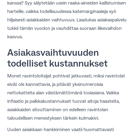
kanssa? Syy sälytetään usein raaka-aineiden kallistumisen
FI
harteille, vaikka todellisuudessa katemarginaaleja syö
hiljaisesti asiakkaiden vaihtuvuus. Laadukas asiakaspalvelu
tukkii tämän vuodon ja vauhdittaa suoraan liikevaihdon
kasvua.
Asiakasvaihtuvuuden
todelliset kustannukset
Monet ravintoloitsijat pohtivat jatkuvasti,
miksi ravintolat
eivät ole kannattavia
, ja pitävät yksinumeroisia
nettokatteita alan väistämättömänä tosiasiana. Vaikka
inflaatio ja palkkakustannukset tuovat aitoja haasteita,
asiakkaiden sitouttaminen on edelleen ravintolan
taloudellisen menestyksen tärkein kulmakivi.
Uuden asiakkaan hankkiminen vaatii huomattavasti