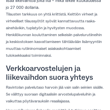
lisää liikevaihtoa joka ilta – mikä tekee kuukaudessa
jo 27 000 dollaria.
Tilausten tarkkuus on yhtä kriittistä. Keittiön virheet ja
virheelliset tilaussyötöt syövät kannattavuutta raaka-
ainehävikin, tuplatyön ja hyvitysten muodossa.
Henkilökunnan kouluttaminen selkeisiin palvelurutiineihin
ja
keskiostoksen kasvattamiseen
tähtäävään lisämyyntiin
muuttaa rutiininomaiset asiakaskohtaamiset
tuloksekkaaksi toiminnaksi.
Verkkoarvostelujen ja
liikevaihdon suora yhteys
Ravintolan palvelutaso harvoin jää vain salin seinien sisälle.
Se välittyy suoraan digitaalisiin arvostelupalveluihin ja
vaikuttaa pöytävarauksiin reaaliajassa.