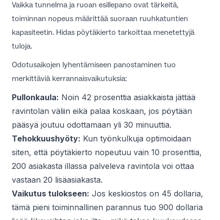
Vaikka tunnelma ja ruoan esillepano ovat tärkeitä,
toiminnan nopeus määrittää suoraan ruuhkatuntien
kapasiteetin. Hidas pöytäkierto tarkoittaa menetettyjä
tuloja.
Odotusaikojen lyhentämiseen
panostaminen tuo
merkittäviä kerrannaisvaikutuksia:
Pullonkaula:
Noin 42 prosenttia asiakkaista jättää
ravintolan väliin eikä palaa koskaan, jos pöytään
pääsyä joutuu odottamaan yli 30 minuuttia.
Tehokkuushyöty:
Kun työnkulkuja optimoidaan
siten, että pöytäkierto nopeutuu vain 10 prosenttia,
200 asiakasta illassa palveleva ravintola voi ottaa
vastaan 20 lisäasiakasta.
Vaikutus tulokseen:
Jos keskiostos on 45 dollaria,
tämä pieni toiminnallinen parannus tuo 900 dollaria