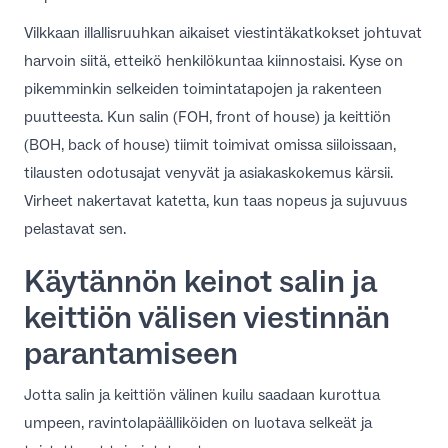
Vilkkaan illallisruuhkan aikaiset viestintäkatkokset johtuvat
harvoin siitä, etteikö henkilökuntaa kiinnostaisi. Kyse on
pikemminkin selkeiden toimintatapojen ja rakenteen
puutteesta. Kun salin (FOH, front of house) ja keittiön
(BOH, back of house) tiimit toimivat omissa siiloissaan,
tilausten odotusajat venyvät ja asiakaskokemus kärsii.
Virheet nakertavat katetta, kun taas nopeus ja sujuvuus
pelastavat sen.
Käytännön keinot salin ja
keittiön välisen viestinnän
parantamiseen
Jotta salin ja keittiön välinen kuilu saadaan kurottua
umpeen, ravintolapäälliköiden on luotava selkeät ja