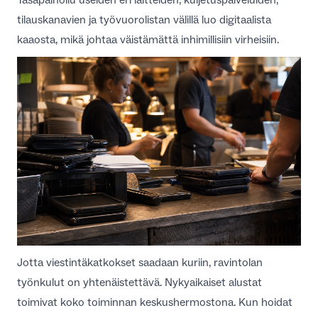
tilauskanavien ja työvuorolistan välillä luo digitaalista
kaaosta, mikä johtaa väistämättä inhimillisiin virheisiin.
Jotta viestintäkatkokset saadaan kuriin, ravintolan
työnkulut on yhtenäistettävä. Nykyaikaiset alustat
toimivat koko toiminnan keskushermostona. Kun hoidat