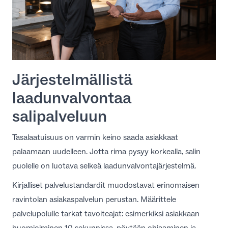
Järjestelmällistä
laadunvalvontaa
salipalveluun
Tasalaatuisuus on varmin keino saada asiakkaat
palaamaan uudelleen. Jotta rima pysyy korkealla, salin
puolelle on luotava selkeä laadunvalvontajärjestelmä.
Kirjalliset palvelustandardit muodostavat erinomaisen
ravintolan asiakaspalvelun
perustan. Määrittele
palvelupolulle tarkat tavoiteajat: esimerkiksi asiakkaan
huomioiminen 10 sekunnissa, pöytään ohjaaminen ja