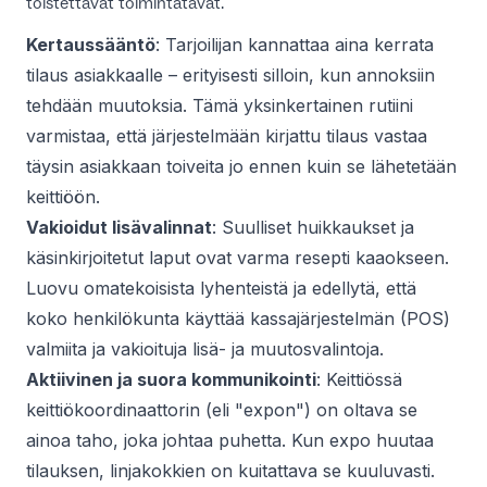
toistettavat toimintatavat.
Kertaussääntö
: Tarjoilijan kannattaa aina kerrata
tilaus asiakkaalle – erityisesti silloin, kun annoksiin
tehdään muutoksia. Tämä yksinkertainen rutiini
varmistaa, että järjestelmään kirjattu tilaus vastaa
täysin asiakkaan toiveita jo ennen kuin se lähetetään
keittiöön.
Vakioidut lisävalinnat
: Suulliset huikkaukset ja
käsinkirjoitetut laput ovat varma resepti kaaokseen.
Luovu omatekoisista lyhenteistä ja edellytä, että
koko henkilökunta käyttää kassajärjestelmän (POS)
valmiita ja vakioituja lisä- ja muutosvalintoja.
Aktiivinen ja suora kommunikointi
: Keittiössä
keittiökoordinaattorin (eli "expon") on oltava se
ainoa taho, joka johtaa puhetta. Kun expo huutaa
tilauksen, linjakokkien on kuitattava se kuuluvasti.