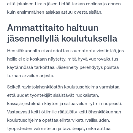
että jokainen tiimin jäsen tietää tarkan roolinsa jo ennen
kuin ensimmäinen asiakas astuu ovesta sisään.
Ammattitaito haltuun
jäsennellyllä koulutuksella
Henkilökunnalta ei voi odottaa saumatonta viestintää, jos
heille ei ole koskaan näytetty, mitä hyvä vuorovaikutus
käytännössä tarkoittaa. Jäsennelty perehdytys poistaa
turhan arvailun arjesta.
Selkeä
ravintolahenkilöstön koulutusohjelma
varmistaa,
että uudet työntekijät sisäistävät ruokalistan,
kassajärjestelmän käytön ja salipalvelun rytmin nopeasti.
Vastaavasti keittiötiimille räätälöity
keittiöhenkilökunnan
koulutusohjelma
opettaa elintarviketurvallisuuden,
työpisteiden valmistelun ja tavoiteajat, mikä auttaa