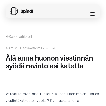
Kaikki artikkelit
ARTICLE
·
2026-05-27
·
3 min read
Älä anna huonon viestinnän
syödä ravintolasi katetta
Valuvatko ravintolasi tuotot hukkaan kiireisimpien tuntien
viestintäkatkosten vuoksi? Kun raaka-aine- ja