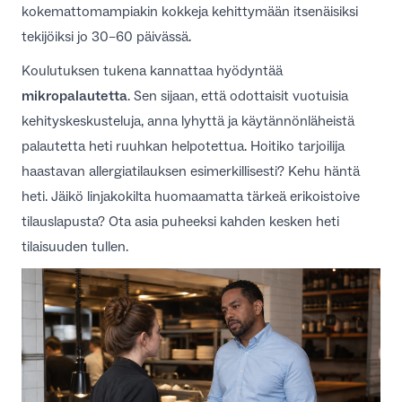
kokemattomampiakin kokkeja kehittymään itsenäisiksi
tekijöiksi jo 30–60 päivässä.
Koulutuksen tukena kannattaa hyödyntää
mikropalautetta
. Sen sijaan, että odottaisit vuotuisia
kehityskeskusteluja, anna lyhyttä ja käytännönläheistä
palautetta heti ruuhkan helpotettua. Hoitiko tarjoilija
haastavan allergiatilauksen esimerkillisesti? Kehu häntä
heti. Jäikö linjakokilta huomaamatta tärkeä erikoistoive
tilauslapusta? Ota asia puheeksi kahden kesken heti
tilaisuuden tullen.