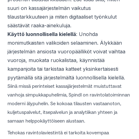
suuri on
kassajärjestelmän vaikutus
tilaustarkkuuteen
ja miten digitaaliset työnkulut
säästävät raaka-ainekuluja.
Käyttö luonnollisella kielellä
: Unohda
monimutkaisten valikoiden selaaminen. Älykkään
järjestelmän ansiosta vuoropäälliköt voivat vaihtaa
vuoroja, muokata ruokalistaa, käynnistää
kampanjoita tai tarkistaa katteet yksinkertaisesti
pyytämällä sitä järjestelmältä luonnollisella kielellä.
Siinä missä perinteiset kassajärjestelmät muistuttavat
vanhoja simpukkapuhelimia, Spindl on ravintolatoiminnan
moderni älypuhelin. Se kokoaa tilausten vastaanoton,
kuljetuspalvelut, itsepalvelun ja analytiikan yhteen ja
samaan helppokäyttöiseen alustaan.
Tehokas ravintolaviestintä ei tarkoita kovempaa