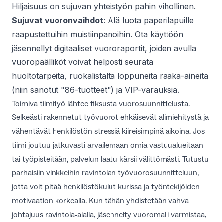
Hiljaisuus on sujuvan yhteistyön pahin vihollinen.
Sujuvat vuoronvaihdot
: Älä luota paperilapuille
raapustettuihin muistiinpanoihin. Ota käyttöön
jäsennellyt digitaaliset vuororaportit, joiden avulla
vuoropäälliköt voivat helposti seurata
huoltotarpeita, ruokalistalta loppuneita raaka-aineita
(niin sanotut "86-tuotteet") ja VIP-varauksia.
Toimiva tiimityö lähtee fiksusta vuorosuunnittelusta.
Selkeästi rakennetut työvuorot ehkäisevät alimiehitystä ja
vähentävät henkilöstön stressiä kiireisimpinä aikoina. Jos
tiimi joutuu jatkuvasti arvailemaan omia vastuualueitaan
tai työpisteitään, palvelun laatu kärsii välittömästi. Tutustu
parhaisiin
vinkkeihin ravintolan työvuorosuunnitteluun
,
jotta voit pitää henkilöstökulut kurissa ja työntekijöiden
motivaation korkealla. Kun tähän yhdistetään vahva
johtajuus ravintola-alalla
, jäsennelty vuoromalli varmistaa,