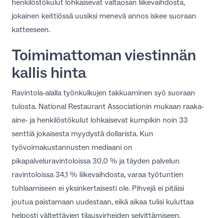
henkilöstökulut lohkaisevat valtaosan liikevaihdosta,
FI
jokainen keittiössä uusiksi menevä annos iskee suoraan
katteeseen.
Toimimattoman viestinnän
kallis hinta
Ravintola-alalla työnkulkujen takkuaminen syö suoraan
tulosta. National Restaurant Associationin mukaan raaka-
aine- ja henkilöstökulut lohkaisevat kumpikin
noin 33
senttiä jokaisesta myydystä dollarista
. Kun
työvoimakustannusten mediaani on
pikapalveluravintoloissa 30,0 % ja täyden palvelun
ravintoloissa 34,1 % liikevaihdosta
, varaa työtuntien
tuhlaamiseen ei yksinkertaisesti ole. Pihvejä ei pitäisi
joutua paistamaan uudestaan, eikä aikaa tulisi kuluttaa
helposti vältettävien tilausvirheiden selvittämiseen.