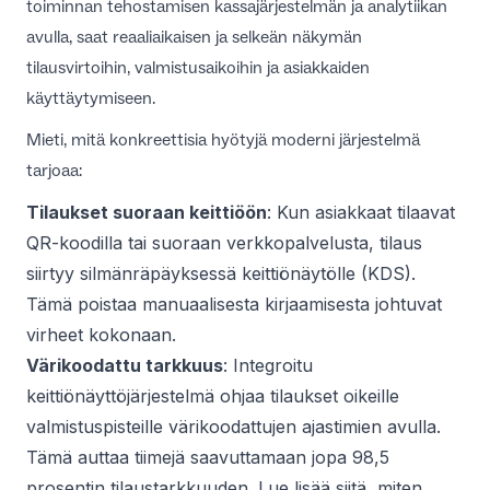
toiminnan tehostamisen kassajärjestelmän ja analytiikan
avulla
, saat reaaliaikaisen ja selkeän näkymän
tilausvirtoihin, valmistusaikoihin ja asiakkaiden
käyttäytymiseen.
Mieti, mitä konkreettisia hyötyjä moderni järjestelmä
tarjoaa:
Tilaukset suoraan keittiöön
: Kun asiakkaat tilaavat
QR-koodilla tai suoraan verkkopalvelusta, tilaus
siirtyy silmänräpäyksessä keittiönäytölle (KDS).
Tämä poistaa manuaalisesta kirjaamisesta johtuvat
virheet kokonaan.
Värikoodattu tarkkuus
: Integroitu
keittiönäyttöjärjestelmä ohjaa tilaukset oikeille
valmistuspisteille värikoodattujen ajastimien avulla.
Tämä auttaa tiimejä saavuttamaan jopa 98,5
prosentin tilaustarkkuuden. Lue lisää siitä, miten