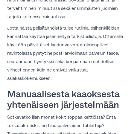
tervehtiminen minuutissa sekä ensimmäisten juomien
tarjoilu kolmessa minuutissa.
Jotta näistä pelisäännöistä tulee rutiinia, esihenkilöiden
kannattaa käyttää jäsenneltyjä tarkistuslistoja. Ottamalla
käyttöön päivittäiset
laadunvalvontatoimenpiteet
ravintolassa
pystyt helposti arvioimaan palvelun tasoa,
seuraamaan hyvityksiä sekä korjaamaan mahdolliset
virheet ennen kuin ne ehtivät vaikuttaa
asiakaskokemukseen.
Manuaalisesta kaaoksesta
yhtenäiseen järjestelmään
Sotkevatko liian monet kokit soppaa keittiössä? Entä
tursuaako tiskisi eri tilauspalveluiden tabletteja?
Tasapainoilu useiden eri laitteiden, kuljetuspalveluiden,