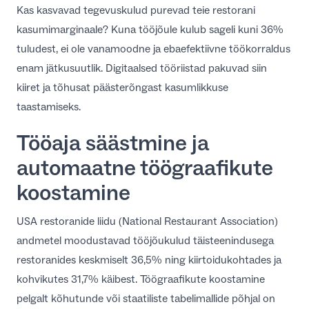
Kas kasvavad tegevuskulud purevad teie restorani
ET
kasumimarginaale? Kuna tööjõule kulub sageli kuni 36%
tuludest, ei ole vanamoodne ja ebaefektiivne töökorraldus
enam jätkusuutlik. Digitaalsed tööriistad pakuvad siin
kiiret ja tõhusat päästerõngast kasumlikkuse
taastamiseks.
Tööaja säästmine ja
automaatne töögraafikute
koostamine
USA restoranide liidu (National Restaurant Association)
andmetel moodustavad tööjõukulud täisteenindusega
restoranides keskmiselt 36,5% ning kiirtoidukohtades ja
kohvikutes 31,7% käibest. Töögraafikute koostamine
pelgalt kõhutunde või staatiliste tabelimallide põhjal on