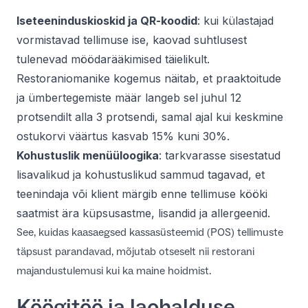
Iseteeninduskioskid ja QR-koodid
: kui külastajad
vormistavad tellimuse ise, kaovad suhtlusest
tulenevad möödarääkimised täielikult.
Restoraniomanike kogemus näitab, et praaktoitude
ja ümbertegemiste määr langeb sel juhul 12
protsendilt alla 3 protsendi, samal ajal kui keskmine
ostukorvi väärtus kasvab 15% kuni 30%.
Kohustuslik menüüloogika
: tarkvarasse sisestatud
lisavalikud ja kohustuslikud sammud tagavad, et
teenindaja või klient märgib enne tellimuse kööki
saatmist ära küpsusastme, lisandid ja allergeenid.
See,
kuidas kaasaegsed kassasüsteemid (POS) tellimuste
täpsust parandavad
, mõjutab otseselt nii restorani
majandustulemusi kui ka maine hoidmist.
Köögitöö ja laohalduse