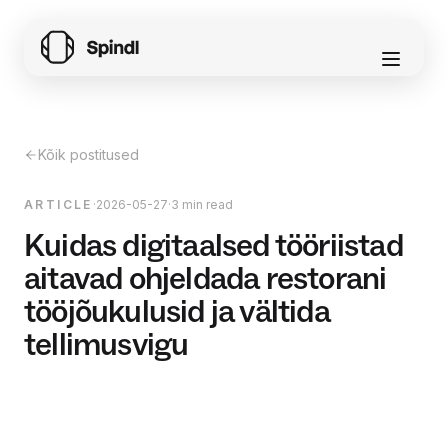
Kõik postitused
ARTICLE
·
2026-05-27
·
3 min read
Kuidas digitaalsed tööriistad
aitavad ohjeldada restorani
tööjõukulusid ja vältida
tellimusvigu