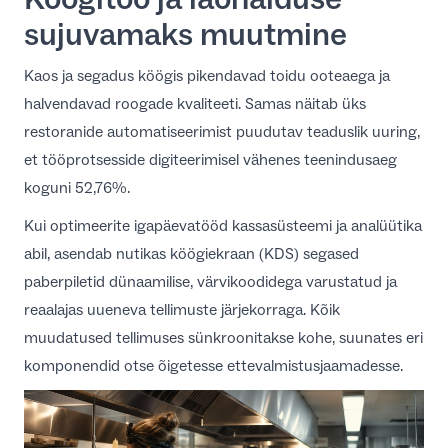
sujuvamaks muutmine
Kaos ja segadus köögis pikendavad toidu ooteaega ja
halvendavad roogade kvaliteeti. Samas näitab üks
restoranide automatiseerimist puudutav teaduslik uuring,
et tööprotsesside digiteerimisel
vähenes teenindusaeg
koguni 52,76%
.
Kui
optimeerite igapäevatööd kassasüsteemi ja analüütika
abil
, asendab nutikas köögiekraan (KDS) segased
paberpiletid dünaamilise, värvikoodidega varustatud ja
reaalajas uueneva tellimuste järjekorraga. Kõik
muudatused tellimuses sünkroonitakse kohe, suunates eri
komponendid otse õigetesse ettevalmistusjaamadesse.