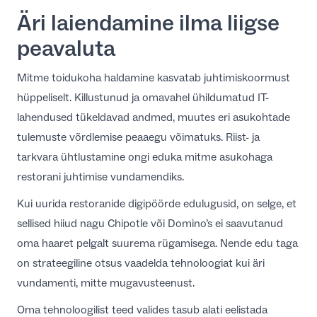
Äri laiendamine ilma liigse
peavaluta
Mitme toidukoha haldamine kasvatab juhtimiskoormust
hüppeliselt. Killustunud ja omavahel ühildumatud IT-
lahendused tükeldavad andmed, muutes eri asukohtade
tulemuste võrdlemise peaaegu võimatuks. Riist- ja
tarkvara ühtlustamine ongi eduka
mitme asukohaga
restorani juhtimise
vundamendiks.
Kui uurida
restoranide digipöörde edulugusid
, on selge, et
sellised hiiud nagu Chipotle või Domino’s ei saavutanud
oma haaret pelgalt suurema rügamisega. Nende edu taga
on strateegiline otsus vaadelda tehnoloogiat kui äri
vundamenti, mitte mugavusteenust.
Oma tehnoloogilist teed valides tasub alati eelistada