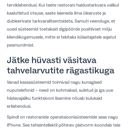
terviklahendusi. Kui teete
restorani haldustarkvara valikul
kaalutletud otsuse, saate laieneda ilma ülearuste ja
dubleerivate tarkvaralitsentsideta. Samuti veenduge, et
uued süsteemid toetaksid
digipöörde positiivset mõju
kliendikogemusele
, mitte ei tekitaks külastajatele asjatut
peamurdmist.
Jätke hüvasti väsitava
tahvelarvutite rägastikuga
Vanad kassasüsteemid toimivad nagu kunagised
nuputelefonid – need on kohmakad, suletud ja iga uue
hädavajaliku funktsiooni lisamine nõuab kulukaid
erilahendusi.
Spindl on restoranide operatsioonisüsteemide seas nagu
iPhone. See tehisintellektil põhinev platvorm koondab teie