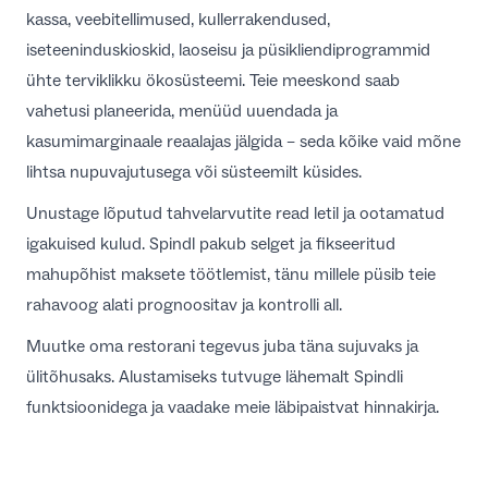
kassa, veebitellimused, kullerrakendused,
iseteeninduskioskid, laoseisu ja püsikliendiprogrammid
ühte terviklikku ökosüsteemi. Teie meeskond saab
vahetusi planeerida, menüüd uuendada ja
kasumimarginaale reaalajas jälgida – seda kõike vaid mõne
lihtsa nupuvajutusega või süsteemilt küsides.
Unustage lõputud tahvelarvutite read letil ja ootamatud
igakuised kulud. Spindl pakub selget ja fikseeritud
mahupõhist maksete töötlemist, tänu millele püsib teie
rahavoog alati prognoositav ja kontrolli all.
Muutke oma restorani tegevus juba täna sujuvaks ja
ülitõhusaks. Alustamiseks tutvuge lähemalt
Spindli
funktsioonidega
ja vaadake meie
läbipaistvat hinnakirja
.