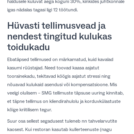
haldusele kuluvat aega koguni 30%, kinkides juhtkonnale
igas nädalas tagasi ligi 12 töötundi.
Hüvasti tellimusvead ja
nendest tingitud kulukas
toidukadu
Ebatäpsed tellimused on märkamatud, kuid kavalad
kasumi rüüstajad. Need toovad kaasa asjatut
toorainekadu, tekitavad köögis asjatut stressi ning
nõuavad kulukaid asendusi või kompensatsioone. Mis
veelgi olulisem – SMG
tellimuste täpsuse uuring
kinnitab,
et täpne tellimus on kliendirahulolu ja korduvkülastuste
kõige kriitilisem tegur.
Suur osa sellest segadusest tuleneb nn tahvelarvutite
kaosest. Kui restoran kasutab kullerteenuste (nagu