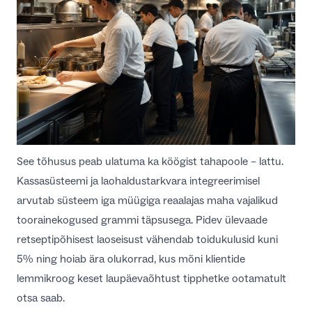
See tõhusus peab ulatuma ka köögist tahapoole – lattu.
Kassasüsteemi ja laohaldustarkvara integreerimisel
arvutab süsteem iga müügiga reaalajas maha vajalikud
toorainekogused grammi täpsusega. Pidev ülevaade
retseptipõhisest laoseisust vähendab toidukulusid kuni
5% ning hoiab ära olukorrad, kus mõni klientide
lemmikroog keset laupäevaõhtust tipphetke ootamatult
otsa saab.