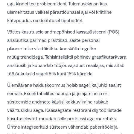
aga kindel tee probleemideni. Tulemuseks on kas
ülemehitatus vaiksel pärastlõunasel ajal või kriitiline
kätepuudus reedeõhtusel tipphetkel.
Võttes kasutusele andmepõhised
kassasüsteemi (POS)
analüütika parimad praktikad
, saate personali
planeerimise viia täielikku kooskõlla tegelike
müügitrendidega. Tehisintellektil põhinev graafikutarkvara
analüüsib ja kohandab tööjõuvajadust reaalajas, mis aitab
tööjõukulusid sageli 5% kuni 15% kärpida.
Ülemäärane halduskoormus hoiab sageli ka juhid saalist
eemale. Exceli tabelites näpuga järje ajamine ja eri
süsteemide andmete käsitsi kokkuviimine raiskab
väärtuslikku aega.
Kaasaegsete restorani digitööriistade
kasutuselevõtt muudab selle protsessi aga muretuks.
Ühtne integreeritud süsteem vähendab paberitööle ja