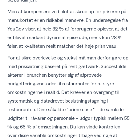
Men at kompensere ved blot at skrue op for priserne på
menukortet er en risikabel manøvre. En undersøgelse fra
YouGov
viser, at hele 82 % af forbrugerne oplever, at det
er blevet markant dyrere at spise ude, mens kun 28 %
føler, at kvaliteten reelt matcher det høje prisniveau.
For at sikre overlevelse og vækst må man derfor gøre op
med prissætning baseret på rent gætværk. Succesfulde
aktører i branchen benytter sig af
afprøvede
budgetteringsmetoder til restauranter
for at styre
omkostningerne i realtid. Det kræver en overgang til
systematisk og
datadrevet beslutningstagning i
restauranten
. Dine såkaldte "prime costs" – de samlede
udgifter til råvarer og personale – udgør typisk mellem 55
% og 65 % af omsætningen. Du kan vinde kontrollen
over disse variable omkostninger tilbage ved nøje at