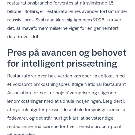
restaurationsbranche forventes at nå svimlende 1,5
DA
billioner dollars, er restauratørernes avancer fortsat under
massivt pres. Skal man klare sig igennem 2026, kræver
det, at mavefornemmelserne viger for en gennemført
datadrevet drift.
Pres på avancen og behovet
for intelligent prissætning
Restauratører over hele verden kæmper i øjeblikket med
et voldsomt omkostningspres. Ifølge
National Restaurant
Association
fortsætter høje råvarepriser og stigende
lønomkostninger med at udhule indtjeningen. Læg dertil,
at
nye toldafgifter presser de globale forsyningskæder for
fødevarer
, og det står hurtigt klart, at selvstændige
restauranter må kæmpe for hvert eneste procentpoint
på bundlinjen.