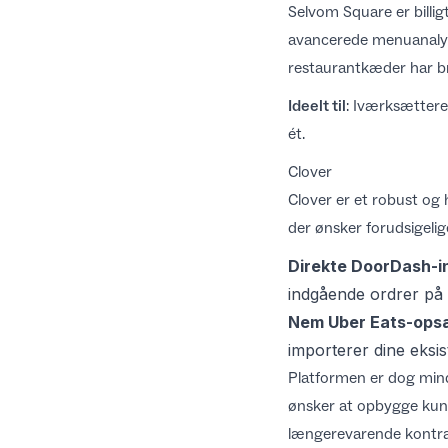
Selvom Square er billi
avancerede menuanalys
restaurantkæder har br
Ideelt til
: Iværksættere
ét.
Clover
Clover er et robust og
der ønsker forudsigeli
Direkte DoorDash-i
indgående ordrer på 
Nem Uber Eats-ops
importerer dine eksis
Platformen er dog mindr
ønsker at opbygge kund
længerevarende kontra