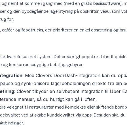
gt og nemt at komme i gang med (med en gratis basissoftware), 
er og den dybdegående lagerstyring på opskriftsniveau, som v
ug for.
, caféer og foodtrucks, der prioriterer en enkel opsætning og br
 hardwarefokuseret system. Det er særligt populært blandt quick-
ge og konkurrencedygtige betalingsgebyrer.
ntegration
: Med
Clovers DoorDash-integration
kan du opda
pause og synkronisere lagerbeholdningen direkte fra din be
ætning
: Clover tilbyder en
selvbetjent integration til Uber E
terende menuer, så du hurtigt kan gå i luften.
e velegnet til restauranter med komplekse eller skiftende bordplan
eloyalitet ved at
skabe kundeloyalitet via apps
. Desuden skal du o
ktbindinger.