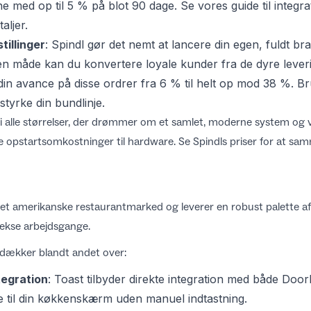
e med op til 5 % på blot 90 dage. Se vores
guide til integr
aljer.
tillinger
: Spindl gør det nemt at lancere din egen, fuldt b
den måde kan du konvertere loyale kunder fra de dyre leveri
 din avance på disse ordrer fra 6 % til helt op mod 38 %. B
t styrke din bundlinje.
i alle størrelser, der drømmer om et samlet, moderne system og vil
e opstartsomkostninger til hardware. Se
Spindls priser
for at sam
det amerikanske restaurantmarked og leverer en robust palette a
ekse arbejdsgange.
 dækker blandt andet over:
tegration
: Toast tilbyder direkte integration med både
Door
e til din køkkenskærm uden manuel indtastning.