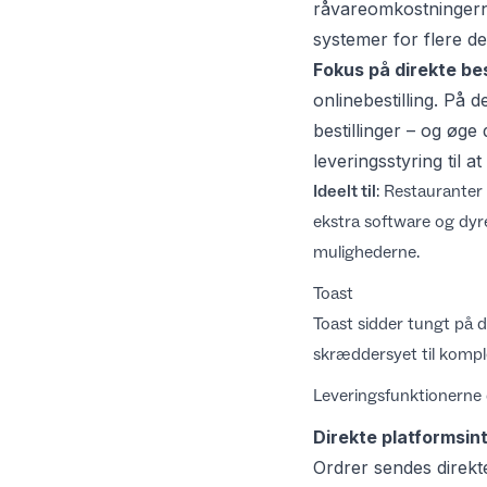
råvareomkostningern
systemer
for flere det
Fokus på direkte bes
onlinebestilling. På 
bestillinger – og øge
leveringsstyring
til a
Ideelt til
: Restauranter 
ekstra software og dyr
mulighederne.
Toast
Toast sidder tungt på 
skræddersyet til kompl
Leveringsfunktionerne
Direkte platformsin
Ordrer sendes direkt