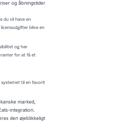
iser og åbningstider
s du vil have en
icensudgifter blive en
bilitet og har
uranter
for at få et
 systemet til en favorit
rikanske marked,
ats-integration
.
res den øjeblikkeligt