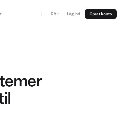
DA
t
Log ind
Opret konto
stemer
il