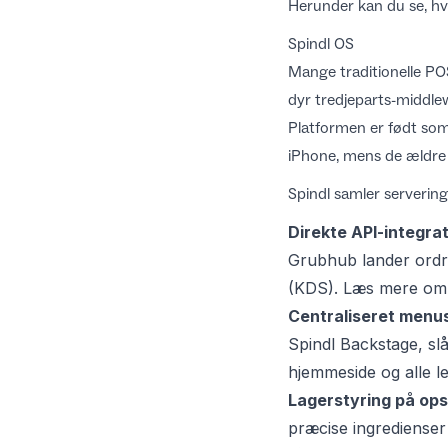
Herunder kan du se, hvo
Spindl OS
Mange traditionelle POS
dyr tredjeparts-middle
Platformen er født som
iPhone, mens de ældre
Spindl samler servering
Direkte API-integra
Grubhub lander ordre
(KDS). Læs mere om t
Centraliseret menu
Spindl Backstage, s
hjemmeside og alle l
Lagerstyring på ops
præcise ingredienser