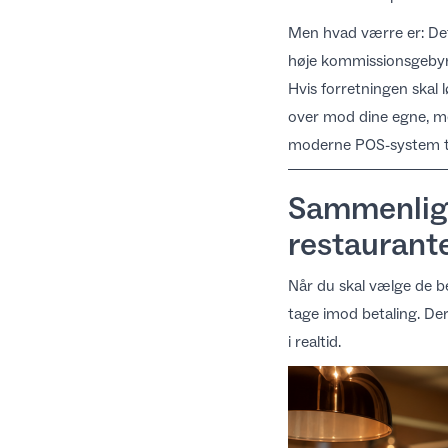
Men hvad værre er: Det
høje kommissionsgebyrer
Hvis forretningen skal
over mod dine egne, me
moderne POS-system
t
Sammenlign
restaurant
Når du skal vælge de
b
tage imod betaling. Der
i realtid.