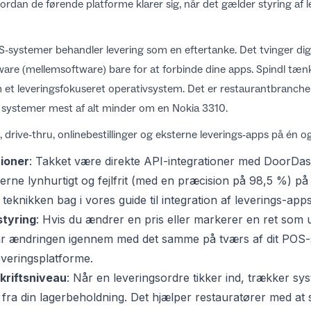
rdan de førende platforme klarer sig, når det gælder styring af l
-systemer behandler levering som en eftertanke. Det tvinger dig of
ware (mellemsoftware) bare for at forbinde dine apps.
Spindl
tænk
 et leveringsfokuseret operativsystem. Det er restaurantbranch
 systemer mest af alt minder om en Nokia 3310.
, drive-thru, onlinebestillinger og eksterne leverings-apps på é
tioner
: Takket være direkte API-integrationer med DoorDa
rne lynhurtigt og fejlfrit (med en præcision på 98,5 %) 
eknikken bag i vores guide til
integration af leverings-apps
styring
: Hvis du ændrer en pris eller markerer en ret som u
lår ændringen igennem med det samme på tværs af dit POS-
everingsplatforme.
kriftsniveau
: Når en leveringsordre tikker ind, trækker sy
 fra din lagerbeholdning. Det hjælper restauratører med at