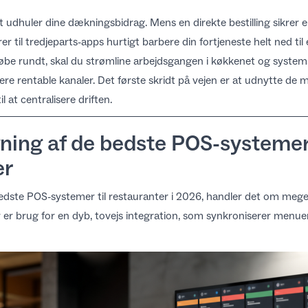
 udhuler dine dækningsbidrag. Mens en direkte bestilling sikrer 
 til tredjeparts-apps hurtigt barbere din fortjeneste helt ned ti
 løbe rundt, skal du strømline arbejdsgangen i køkkenet og syste
re rentable kanaler. Det første skridt på vejen er at udnytte de
il at centralisere driften.
ing af de bedste POS-systemer 
er
edste POS-systemer til restauranter i 2026
, handler det om mege
 er brug for en dyb, tovejs integration, som synkroniserer menuer