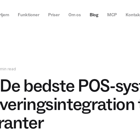
Hjem
Funktioner
Priser
Om os
Blog
MCP
Kontak
 min read
 De bedste POS-sy
veringsintegration t
ranter