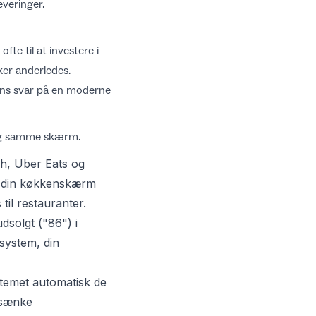
everinger.
te til at investere i
er anderledes.
ens svar på en moderne
n og samme skærm.
sh, Uber Eats og
på din køkkenskærm
 til restauranter
.
dsolgt ("86") i
system, din
stemet automatisk de
 sænke