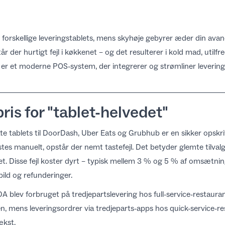
 forskellige leveringstablets, mens skyhøje gebyrer æder din avan
r der hurtigt fejl i køkkenet – og det resulterer i kold mad, utilf
r et moderne POS-system, der integrerer og strømliner leveringer
pris for "tablet-helvedet"
e tablets til DoorDash, Uber Eats og Grubhub er en sikker opskrif
tes manuelt, opstår der nemt tastefejl. Det betyder glemte tilvalg,
et. Disse fejl koster dyrt – typisk mellem 3 % og 5 % af omsætnin
ld og refunderinger.
SDA
blev forbruget på tredjepartslevering hos full-service-restauran
, mens leveringsordrer via tredjeparts-apps hos quick-service-r
ækst.