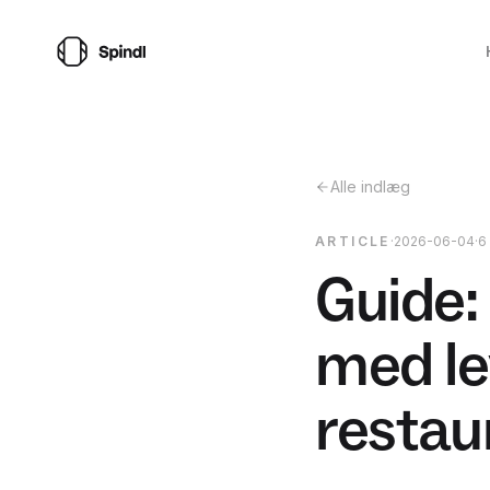
Alle indlæg
ARTICLE
·
2026-06-04
·
6
Guide:
med le
restau