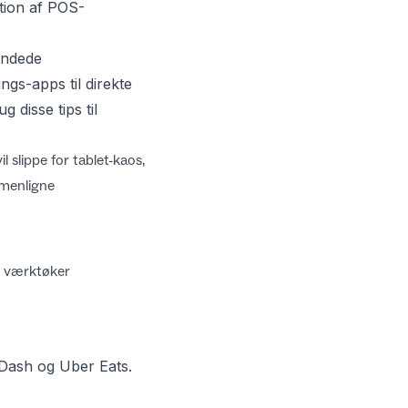
ation af POS-
randede
ngs-apps til direkte
rug disse
tips til
 slippe for tablet-kaos,
menligne
f værktøker
Dash
og
Uber Eats
.