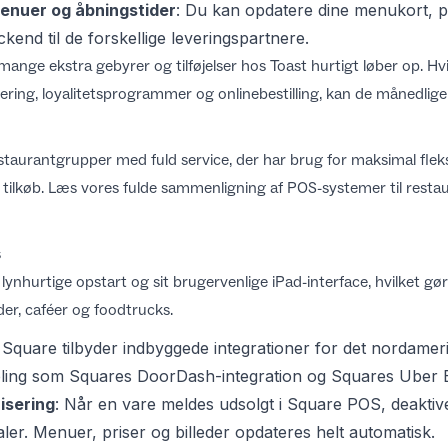
enuer og åbningstider
: Du kan opdatere dine menukort, pr
ckend til de forskellige leveringspartnere.
ange ekstra gebyrer og tilføjelser hos Toast hurtigt løber op. Hvi
ing, loyalitetsprogrammer og onlinebestilling, kan de månedlige l
staurantgrupper med fuld service, der har brug for maksimal fleksi
 tilkøb. Læs vores fulde
sammenligning af POS-systemer til resta
s
lynhurtige opstart og sit brugervenlige iPad-interface, hvilket gør
er, caféer og foodtrucks.
: Square tilbyder indbyggede integrationer for det nordame
bling som
Squares DoorDash-integration
og
Squares Uber E
isering
: Når en vare meldes udsolgt i Square POS, deaktive
ler. Menuer, priser og billeder opdateres helt automatisk.