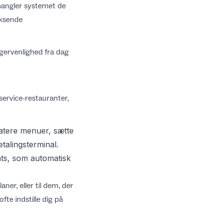
mangler systemet de
oksende
ugervenlighed fra dag
service-restauranter,
tere menuer, sætte
talingsterminal.
ats
, som automatisk
er, eller til dem, der
fte indstille dig på