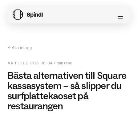
Alla inlägg
ARTICLE
·
2026-06-04
·
7 min read
Bästa alternativen till Square
kassasystem – så slipper du
surfplattekaoset på
restaurangen