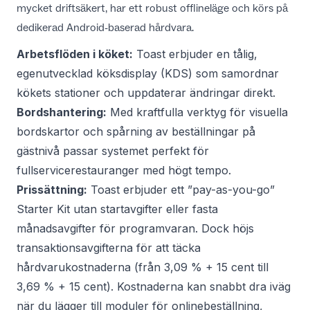
mycket driftsäkert, har ett robust offlineläge och körs på
dedikerad Android-baserad hårdvara.
Arbetsflöden i köket:
Toast erbjuder en tålig,
egenutvecklad köksdisplay (KDS) som samordnar
kökets stationer och uppdaterar ändringar direkt.
Bordshantering:
Med kraftfulla verktyg för visuella
bordskartor och spårning av beställningar på
gästnivå passar systemet perfekt för
fullservicerestauranger med högt tempo.
Prissättning:
Toast erbjuder ett ”pay-as-you-go”
Starter Kit utan startavgifter eller fasta
månadsavgifter för programvaran. Dock höjs
transaktionsavgifterna för att täcka
hårdvarukostnaderna (från 3,09 % + 15 cent till
3,69 % + 15 cent). Kostnaderna kan snabbt dra iväg
när du lägger till moduler för onlinebeställning,