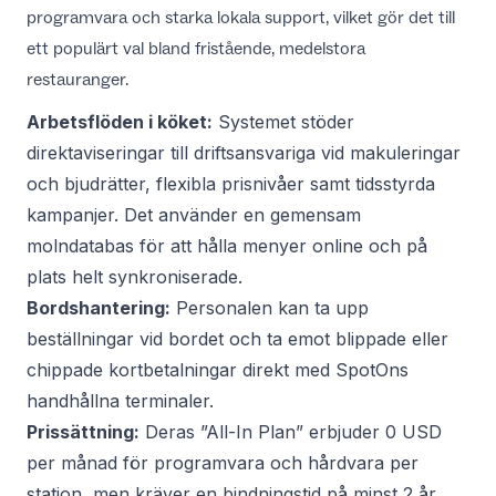
programvara och starka lokala support, vilket gör det till
ett populärt val bland fristående, medelstora
restauranger.
Arbetsflöden i köket:
Systemet stöder
direktaviseringar till driftsansvariga vid makuleringar
och bjudrätter, flexibla prisnivåer samt tidsstyrda
kampanjer. Det använder en gemensam
molndatabas för att hålla menyer online och på
plats helt synkroniserade.
Bordshantering:
Personalen kan ta upp
beställningar vid bordet och ta emot blippade eller
chippade kortbetalningar direkt med SpotOns
handhållna terminaler.
Prissättning:
Deras ”All-In Plan” erbjuder 0 USD
per månad för programvara och hårdvara per
station, men kräver en bindningstid på minst 2 år