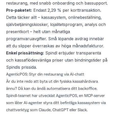
restaurang, med snabb onboarding och bassupport.
Pro-paketet:
Endast 2,29 % per korttransaktion.
Detta täcker allt – kassasystem, onlinebeställning,
självbetjäningskiosker, lojalitetsprogram, analys och
presentkort – helt utan månatliga
programvaruavgifter. Små löpande avdrag innebär
att du slipper överraskas av höga månadsfakturor.
Enkel prissättning:
Spindl erbjuder transparenta
och kassaflödesvänliga priser utan bindningstider på
Spindls prissida
.
AgenticPOS: Styr din restaurang via AI-chatt
Är du inte redo att byta ut din fysiska kassahårdvara
ännu? Då kan du ändå automatisera ditt backoffice.
Spindl-teamet har utvecklat
AgenticPOS
, en MCP-server
som låter AI-agenter styra ditt befintliga kassasystem via
chattverktyg som Claude, ChatGPT eller Slack.