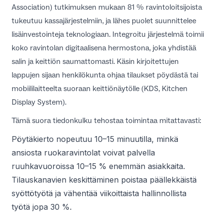
Association) tutkimuksen mukaan
81 % ravintoloitsijoista
tukeutuu kassajärjestelmiin
, ja lähes puolet suunnittelee
lisäinvestointeja teknologiaan. Integroitu järjestelmä toimii
koko ravintolan digitaalisena hermostona, joka yhdistää
salin ja keittiön saumattomasti. Käsin kirjoitettujen
lappujen sijaan henkilökunta ohjaa tilaukset pöydästä tai
mobiililaitteelta suoraan keittiönäytölle (KDS, Kitchen
Display System).
Tämä suora tiedonkulku tehostaa toimintaa mitattavasti:
Pöytäkierto nopeutuu 10–15 minuutilla, minkä
ansiosta ruokaravintolat voivat palvella
ruuhkavuoroissa 10–15 % enemmän asiakkaita.
Tilauskanavien keskittäminen poistaa päällekkäistä
syöttötyötä ja vähentää viikoittaista hallinnollista
työtä jopa 30 %.