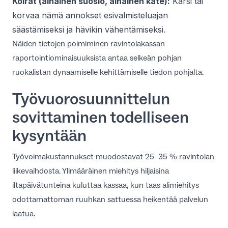
Koirat (alhainen suosio, alhainen kate):
Karsi tai
korvaa nämä annokset esivalmisteluajan
säästämiseksi ja hävikin vähentämiseksi.
Näiden tietojen poimiminen
ravintolakassan
raportointiominaisuuksista
antaa selkeän pohjan
ruokalistan dynaamiselle kehittämiselle tiedon pohjalta.
Työvuorosuunnittelun
sovittaminen todelliseen
kysyntään
Työvoimakustannukset muodostavat 25–35 % ravintolan
liikevaihdosta. Ylimääräinen miehitys hiljaisina
iltapäivätunteina kuluttaa kassaa, kun taas alimiehitys
odottamattoman ruuhkan sattuessa heikentää palvelun
laatua.