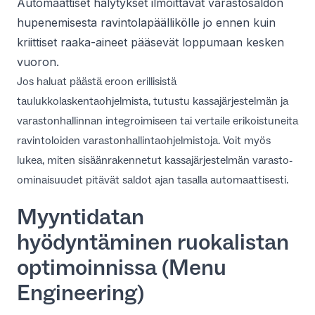
Automaattiset hälytykset ilmoittavat varastosaldon
hupenemisesta ravintolapäällikölle jo ennen kuin
kriittiset raaka-aineet pääsevät loppumaan kesken
vuoron.
Jos haluat päästä eroon erillisistä
taulukkolaskentaohjelmista, tutustu
kassajärjestelmän ja
varastonhallinnan integroimiseen
tai vertaile erikoistuneita
ravintoloiden varastonhallintaohjelmistoja
. Voit myös
lukea, miten sisäänrakennetut
kassajärjestelmän varasto-
ominaisuudet
pitävät saldot ajan tasalla automaattisesti.
Myyntidatan
hyödyntäminen ruokalistan
optimoinnissa (Menu
Engineering)