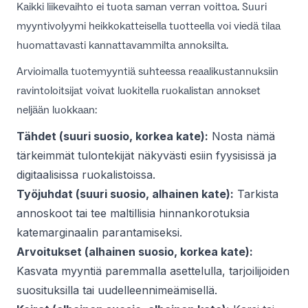
Kaikki liikevaihto ei tuota saman verran voittoa. Suuri
myyntivolyymi heikkokatteisella tuotteella voi viedä tilaa
huomattavasti kannattavammilta annoksilta.
Arvioimalla tuotemyyntiä suhteessa reaalikustannuksiin
ravintoloitsijat voivat luokitella ruokalistan annokset
neljään luokkaan:
Tähdet (suuri suosio, korkea kate):
Nosta nämä
tärkeimmät tulontekijät näkyvästi esiin fyysisissä ja
digitaalisissa ruokalistoissa.
Työjuhdat (suuri suosio, alhainen kate):
Tarkista
annoskoot tai tee maltillisia hinnankorotuksia
katemarginaalin parantamiseksi.
Arvoitukset (alhainen suosio, korkea kate):
Kasvata myyntiä paremmalla asettelulla, tarjoilijoiden
suosituksilla tai uudelleennimeämisellä.