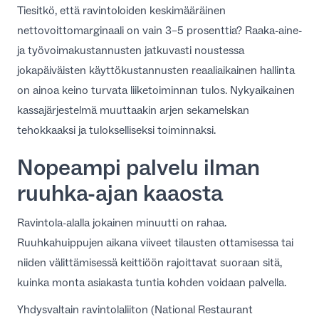
Tiesitkö, että ravintoloiden keskimääräinen
FI
nettovoittomarginaali on vain 3–5 prosenttia? Raaka-aine-
ja työvoimakustannusten jatkuvasti noustessa
jokapäiväisten käyttökustannusten reaaliaikainen hallinta
on ainoa keino turvata liiketoiminnan tulos. Nykyaikainen
kassajärjestelmä muuttaakin arjen sekamelskan
tehokkaaksi ja tulokselliseksi toiminnaksi.
Nopeampi palvelu ilman
ruuhka-ajan kaaosta
Ravintola-alalla jokainen minuutti on rahaa.
Ruuhkahuippujen aikana viiveet tilausten ottamisessa tai
niiden välittämisessä keittiöön rajoittavat suoraan sitä,
kuinka monta asiakasta tuntia kohden voidaan palvella.
Yhdysvaltain ravintolaliiton (National Restaurant