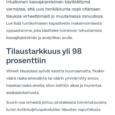
Intuitiivinen
kassajärjestelmän käyttöliittymä
varmistaa, että uusi henkilökunta oppii ottamaan
tilauksia virheettömästi jo muutamassa minuutissa.
Lue lisää tuntikohtaisen kapasiteetin maksimoimisesta
oppaastamme, joka käsittelee
toiminnan tehostamista
kassajärjestelmän ja analytiikan avulla
.
Tilaustarkkuus yli 98
prosenttiin
Virheet tilauksissa syövät katetta huomaamatta. Yksikin
väärä raaka-ainevalinta tai väärin ymmärretty annos
haaskaa raaka-aineita, sitoo keittiön aikaa ja murentaa
asiakaskokemusta.
Suurin osa virheistä johtuu pirstaleisista toimintatavoista,
kuten kotiinkuljetuspalveluiden tilausten naputtelusta