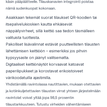
käsin pääpäätteelle. Tilauskanavien integrointi poistaa
nämä sudenkuopat kokonaan.
Asiakkaan tekemät suorat tilaukset QR-koodien tai
itsepalvelukioskien kautta ehkäisevät
näppäilyvirheet, sillä keittiö saa tiedon täsmälleen
valituista tuotteista.
Pakolliset lisävalinnat estävät puutteellisten tilausten
lähettämisen keittiöön – esimerkiksi jos pihvin
kypsyysaste on jäänyt valitsematta.
Digitaaliset keittiönäytöt korvaavat katoavat
paperilipukkeet ja korostavat erikoistoiveet
värikoodatuilla ajastimilla.
Yhdistämällä ravintolassa nautittavien, mukaan otettavien
ja kotiinkuljetettavien tilausten virrat yhteen järjestelmään
ravintolat voivat yltää jopa 98,5 prosentin
tilaustarkkuuteen. Tutustu virheiden vähentämiseen