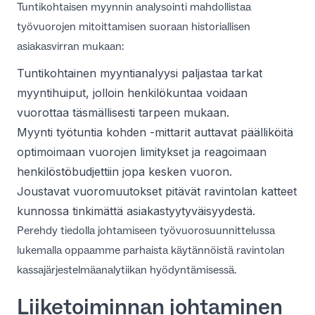
Tuntikohtaisen myynnin analysointi mahdollistaa
työvuorojen mitoittamisen suoraan historiallisen
asiakasvirran mukaan:
Tuntikohtainen myyntianalyysi paljastaa tarkat
myyntihuiput, jolloin henkilökuntaa voidaan
vuorottaa täsmällisesti tarpeen mukaan.
Myynti työtuntia kohden -mittarit auttavat päälliköitä
optimoimaan vuorojen limitykset ja reagoimaan
henkilöstöbudjettiin jopa kesken vuoron.
Joustavat vuoromuutokset pitävät ravintolan katteet
kunnossa tinkimättä asiakastyytyväisyydestä.
Perehdy tiedolla johtamiseen työvuorosuunnittelussa
lukemalla oppaamme
parhaista käytännöistä ravintolan
kassajärjestelmäanalytiikan hyödyntämisessä
.
Liiketoiminnan johtaminen