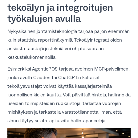
tekoälyn ja integroitujen
työkalujen avulla
Nykyaikainen johtamisteknologia tarjoaa paljon enemmän
kuin staattisia raporttinäkymiä. Tekoälyintegraatioiden
ansiosta taustajärjestelmiä voi ohjata suoraan
keskustelukomennoilla.
Esimerkiksi
AgenticPOS
tarjoaa avoimen MCP-palvelimen,
jonka avulla Clauden tai ChatGPT:n kaltaiset
tekoälyavustajat voivat käyttää kassajärjestelmää
luonnollisen kielen kautta. Voit päivittää hintoja, hallinnoida
useiden toimipisteiden ruokalistoja, tarkistaa vuorojen
miehityksen ja tarkastella varastotilannetta ilman, että
sinun täytyy selata läpi useita hallintapaneeleja.