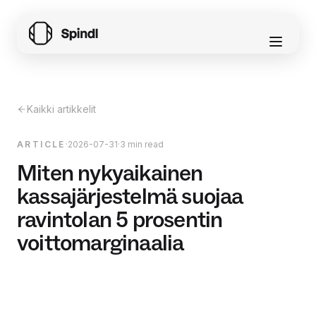
Kaikki artikkelit
ARTICLE
·
2026-07-31
·
3 min read
Miten nykyaikainen
kassajärjestelmä suojaa
ravintolan 5 prosentin
voittomarginaalia