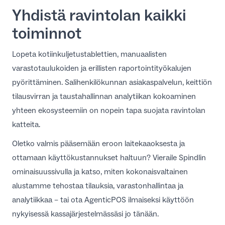
Yhdistä ravintolan kaikki
toiminnot
Lopeta kotiinkuljetustablettien, manuaalisten
varastotaulukoiden ja erillisten raportointityökalujen
pyörittäminen. Salihenkilökunnan asiakaspalvelun, keittiön
tilausvirran ja taustahallinnan analytiikan kokoaminen
yhteen ekosysteemiin on nopein tapa suojata ravintolan
katteita.
Oletko valmis pääsemään eroon laitekaaoksesta ja
ottamaan käyttökustannukset haltuun? Vieraile
Spindlin
ominaisuussivulla
ja katso, miten kokonaisvaltainen
alustamme tehostaa tilauksia, varastonhallintaa ja
analytiikkaa – tai ota
AgenticPOS
ilmaiseksi käyttöön
nykyisessä kassajärjestelmässäsi jo tänään.