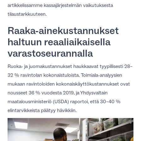
artikkelissamme
kassajärjestelmän vaikutuksesta
tilaustarkkuuteen
.
Raaka-ainekustannukset
haltuun reaaliaikaisella
varastoseurannalla
Ruoka- ja juomakustannukset haukkaavat tyypillisesti 28–
32 % ravintolan kokonaistuloista. Toimiala-analyysien
mukaan
ravintoloiden kokonaiskäyttökustannukset ovat
nousseet 36 % vuodesta 2019
, ja Yhdysvaltain
maatalousministeriö (USDA) raportoi, että
30–40 %
elintarvikkeista päätyy hävikkiin
.