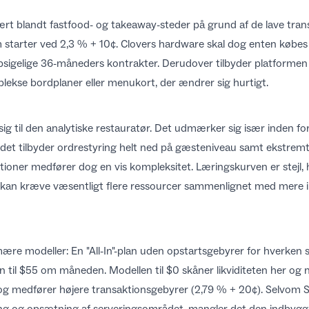
rt blandt fastfood- og takeaway-steder på grund af de lave tra
om starter ved 2,3 % + 10¢. Clovers hardware skal dog enten købe
sigelige 36-måneders kontrakter. Derudover tilbyder platformen mi
ekse bordplaner eller menukort, der ændrer sig hurtigt.
g til den analytiske restauratør. Det udmærker sig især inden for
det tilbyder ordrestyring helt ned på gæsteniveau samt ekstremt 
oner medfører dog en vis kompleksitet. Læringskurven er stejl, h
 kan kræve væsentligt flere ressourcer sammenlignet med mere i
ære modeller: En "All-In"-plan uden opstartsgebyrer for hverken 
an til $55 om måneden. Modellen til $0 skåner likviditeten her og n
og medfører højere transaktionsgebyrer (2,79 % + 20¢). Selvom
ring og opsætning af serveringsområdet, mangler det den indbygg