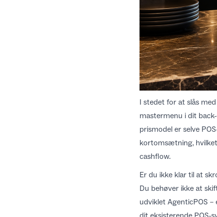
I stedet for at slås me
mastermenu i dit back-of
prismodel
er selve POS-
kortomsætning, hvilket 
cashflow.
Er du ikke klar til at 
Du behøver ikke at skif
udviklet
AgenticPOS
– 
dit eksisterende POS-s