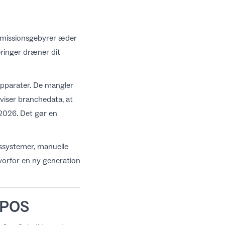
ommissionsgebyrer æder
ringer dræner dit
pparater. De mangler
k viser branchedata, at
 2026. Det gør en
gssystemer, manuelle
hvorfor en ny generation
cPOS