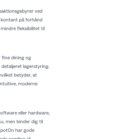
nsaktionsgebyrer ved
s kontant på forhånd
ndre fleksibilitet til
 fine dining og
detaljeret lagerstyring.
vilket betyder, at
ntuitive, moderne
software eller hardware,
u, men binder dig til
 SpotOn har gode
ede samling af