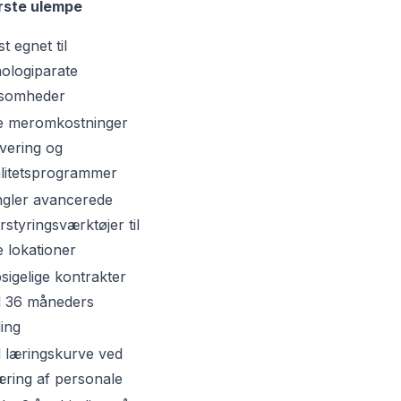
rste ulempe
t egnet til
nologiparate
ksomheder
e meromkostninger
levering og
alitetsprogrammer
gler avancerede
rstyringsværktøjer til
e lokationer
sigelige kontrakter
 36 måneders
ing
l læringskurve ved
æring af personale