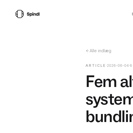
Alle indlæg
ARTICLE
·
2026-06-04
·
6
Fem alt
system
bundli