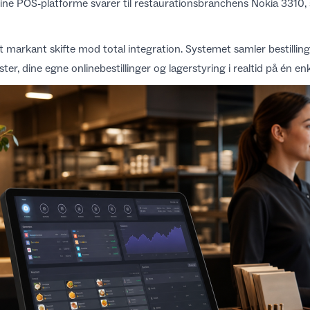
nline POS-platforme svarer til restaurationsbranchens Nokia 3310,
 markant skifte mod total integration. Systemet samler bestilling
ter, dine egne onlinebestillinger og lagerstyring i realtid på én en