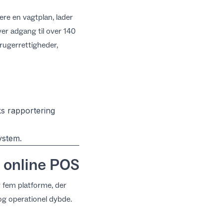
ere en vagtplan, lader
ver adgang til over 140
rugerrettigheder,
ks rapportering
ystem.
l online POS
r fem platforme, der
 og operationel dybde.