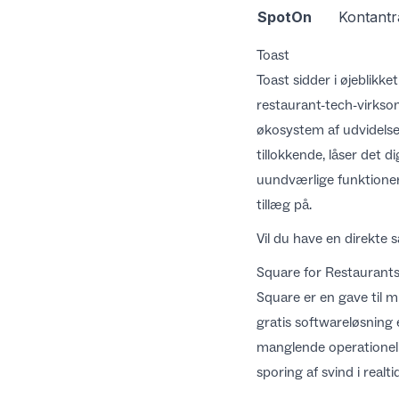
SpotOn
Kontantr
Toast
Toast sidder i øjeblik
restaurant-tech-virksom
økosystem af udvidelser
tillokkende, låser det d
uundværlige funktioner
tillæg på.
Vil du have en direkte
Square for Restaurant
Square er en gave til 
gratis softwareløsning 
manglende operationelle
sporing af svind i real