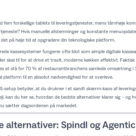
d fem forskellige tablets til leveringstjenester, mens tårnhøje k
rtjeneste? Hvis manuelle afstemninger og konstante menuopdate
r det på høje tid at opgradere din teknologiske platform.
de kassesystemer fungerer ofte blot som simple digitale kassea
er skal til for at drive et travlt, moderne køkken effektivt. Faktis
ntes at stå for 70 % af restaurantbranchens samlede omsætning i
al platform
til en absolut nødvendighed for at overleve.
-setup betyder, at du drukner i et sandt skærm-kaos af leverin
ejl, kan du her se, hvordan de bedste alternativer klarer sig – og 
 nu sætter dagsordenen på markedet.
 alternativer: Spindl og Agenti