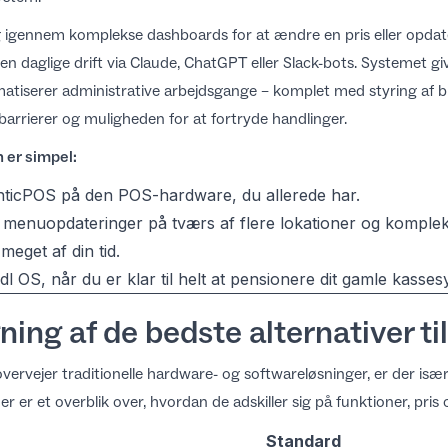
dig igennem komplekse dashboards for at ændre en pris eller opdat
n daglige drift via Claude, ChatGPT eller Slack-bots. Systemet gi
matiserer administrative arbejdsgange – komplet med styring af b
arrierer og muligheden for at fortryde handlinger.
 er simpel:
nticPOS på den POS-hardware, du allerede har.
r menuopdateringer på tværs af flere lokationer og komple
eget af din tid.
dl
OS, når du er klar til helt at pensionere dit gamle kasses
ng af de bedste alternativer ti
overvejer traditionelle hardware- og softwareløsninger, er der isæ
 er et overblik over, hvordan de adskiller sig på funktioner, pris
Standard