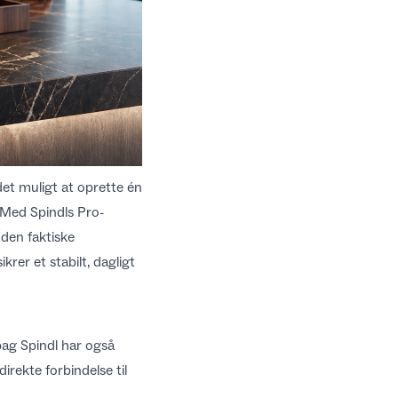
det muligt at oprette én
r. Med Spindls
Pro-
den faktiske
rer et stabilt, dagligt
bag Spindl har også
rekte forbindelse til