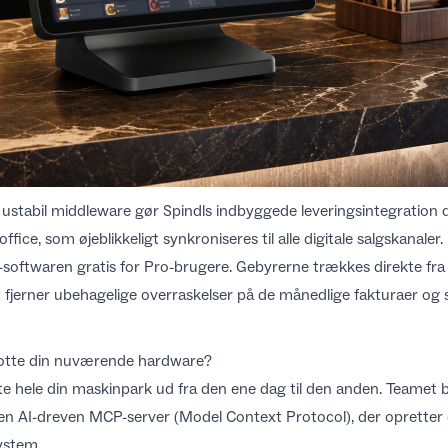
d ustabil middleware gør Spindls indbyggede leveringsintegration 
fice, som øjeblikkeligt synkroniseres til alle digitale salgskanale
softwaren gratis for Pro-brugere. Gebyrerne trækkes direkte fra 
fjerner ubehagelige overraskelser på de månedlige fakturaer og sik
skrotte din nuværende hardware?
te hele din maskinpark ud fra den ene dag til den anden. Teamet 
en AI-dreven MCP-server (Model Context Protocol), der opretter di
ystem.