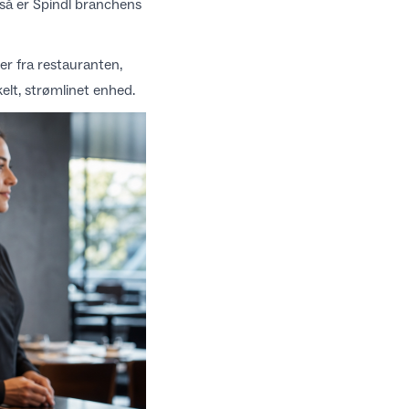
 så er
Spindl
branchens
er fra restauranten,
kelt, strømlinet enhed.