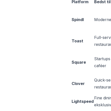
Platform
Bedst til
Spindl
Moderne a
Full-serv
Toast
restaura
Startups
Square
caféer
Quick-se
Clover
restaura
Fine dini
Lightspeed
eksklusi