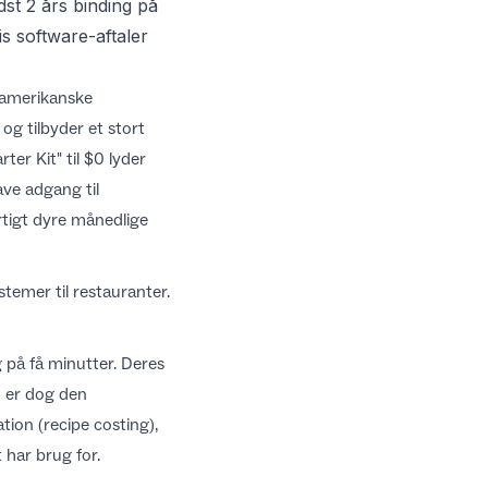
st 2 års binding på
is software-aftaler
 amerikanske
og tilbyder et stort
er Kit" til $0 lyder
ave adgang til
rtigt dyre månedlige
temer til restauranter
.
 på få minutter. Deres
n er dog den
ion (recipe costing),
 har brug for.