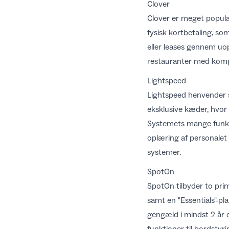
Clover
Clover er meget populæ
fysisk kortbetaling, s
eller leases gennem uop
restauranter med kompl
Lightspeed
Lightspeed henvender si
eksklusive kæder, hvor 
Systemets mange funkti
oplæring af personalet
systemer.
SpotOn
SpotOn tilbyder to prim
samt en "Essentials"-pl
gengæld i mindst 2 år 
funktioner til bordsty