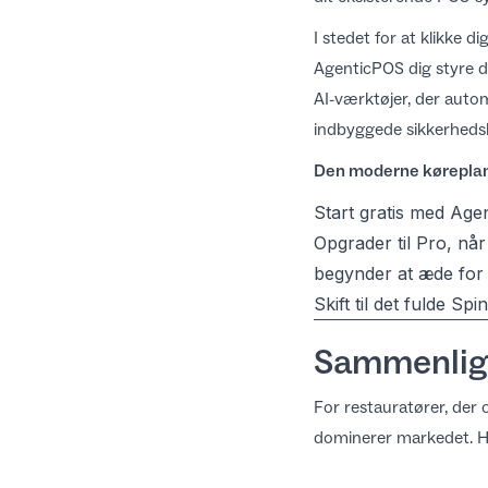
I stedet for at klikke 
AgenticPOS dig styre de
AI-værktøjer, der auto
indbyggede sikkerhedsb
Den moderne køreplan
Start gratis med Age
Opgrader til Pro, nå
begynder at æde for m
Skift til det fulde
Spin
Sammenligni
For restauratører, der 
dominerer markedet. Her