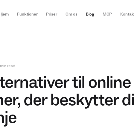
Hjem
Funktioner
Priser
Om os
Blog
MCP
Kontak
 min read
ernativer til onlin
er, der beskytter d
nje