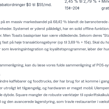
2,45 % til 2,79 % +
Mind
abatordninger
$0 til $55/md.
15¢–20¢
grat
ket på en massiv markedsandel på 68,42 % blandt de børsnoterede
heder. Systemet er yderst pålideligt, har en solid offline-funktion 
. Men Toasts basispriser kan være vildledende. Selvom deres "Start
ig fast på høje transaktionsgebyrer (op til 3,69 % + 15¢). Skal du h
 som leveringsintegration og loyalitetsprogrammer, løber der hu
 sammenligning, kan du læse vores fulde
sammenligning af POS-sys
s
mindre kaffebarer og foodtrucks, der har brug for at komme i gang
er utroligt let tilgængelig, og hardwaren er meget mobil. Ulempe
 dybde. Square mangler de robuste værktøjer til opskriftskalkulat
tid og den avancerede lagerstyring, som travle restauranter i vækst