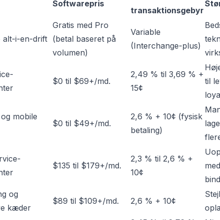
Softwarepris
Stø
transaktionsgebyr
Gratis med Pro
Beds
Variable
lt-i-en-drift
(betal baseret på
tek
(Interchange-plus)
volumen)
vir
Høj
ice-
2,49 % til 3,69 % +
$0 til $69+/md.
til 
nter
15¢
loy
Man
 og mobile
2,6 % + 10¢ (fysisk
$0 til $49+/md.
lage
betaling)
fler
Uop
rvice-
2,3 % til 2,6 % +
$135 til $179+/md.
med
nter
10¢
bind
ng og
Stej
$89 til $109+/md.
2,6 % + 10¢
ve kæder
opl