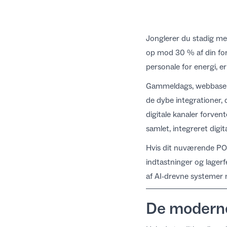
Jonglerer du stadig me
op mod 30 % af din fo
personale for energi, e
Gammeldags, webbasere
de dybe integrationer, d
digitale kanaler forve
samlet,
integreret digit
Hvis dit nuværende POS
indtastninger og lagerf
af AI-drevne systemer
De moderne