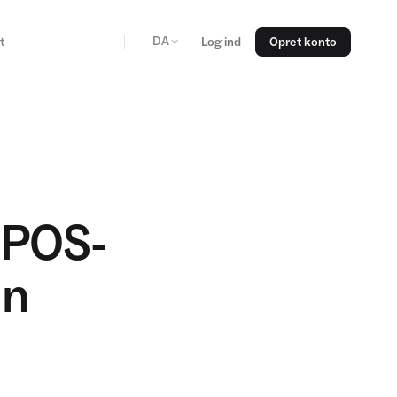
DA
t
Log ind
Opret konto
e POS-
in