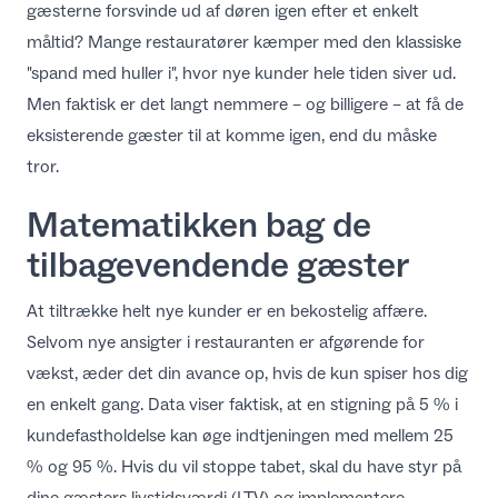
gæsterne forsvinde ud af døren igen efter et enkelt
DA
måltid? Mange restauratører kæmper med den klassiske
"spand med huller i", hvor nye kunder hele tiden siver ud.
Men faktisk er det langt nemmere – og billigere – at få de
eksisterende gæster til at komme igen, end du måske
tror.
Matematikken bag de
tilbagevendende gæster
At tiltrække helt nye kunder er en bekostelig affære.
Selvom nye ansigter i restauranten er afgørende for
vækst, æder det din avance op, hvis de kun spiser hos dig
en enkelt gang. Data viser faktisk, at
en stigning på 5 % i
kundefastholdelse kan øge indtjeningen med mellem 25
% og 95 %
. Hvis du vil stoppe tabet, skal du have styr på
dine gæsters livstidsværdi (LTV) og implementere