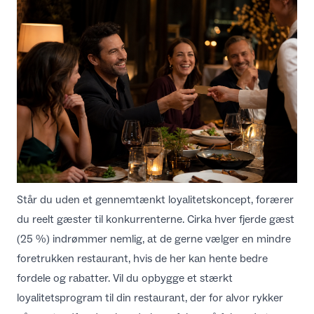
Står du uden et gennemtænkt loyalitetskoncept, forærer
du reelt gæster til konkurrenterne. Cirka hver fjerde gæst
(25 %) indrømmer nemlig, at de gerne vælger en mindre
foretrukken restaurant, hvis de her kan hente bedre
fordele og rabatter. Vil du opbygge et stærkt
loyalitetsprogram til din restaurant
, der for alvor rykker