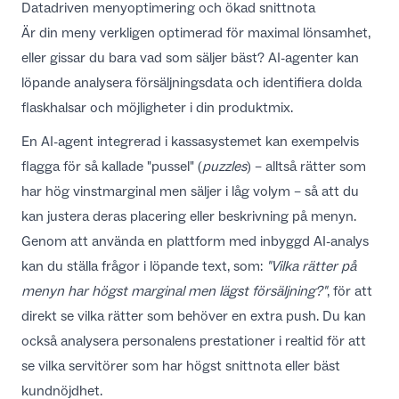
Datadriven menyoptimering och ökad snittnota
Är din meny verkligen optimerad för maximal lönsamhet,
eller gissar du bara vad som säljer bäst? AI-agenter kan
löpande analysera försäljningsdata och identifiera dolda
flaskhalsar och möjligheter i din produktmix.
En AI-agent integrerad i kassasystemet kan exempelvis
flagga för så kallade "pussel" (
puzzles
) – alltså rätter som
har hög vinstmarginal men säljer i låg volym – så att du
kan justera deras placering eller beskrivning på menyn.
Genom att använda en plattform med inbyggd AI-analys
kan du ställa frågor i löpande text, som:
"Vilka rätter på
menyn har högst marginal men lägst försäljning?"
, för att
direkt se vilka rätter som behöver en extra push. Du kan
också analysera personalens prestationer i realtid för att
se
vilka servitörer som har högst snittnota
eller bäst
kundnöjdhet.