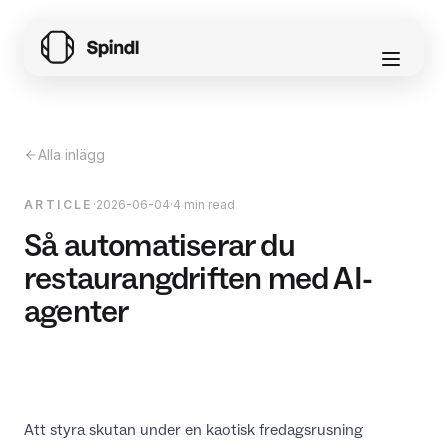
Alla inlägg
ARTICLE
·
2026-06-04
·
4 min read
Så automatiserar du
restaurangdriften med AI-
agenter
Att styra skutan under en kaotisk fredagsrusning