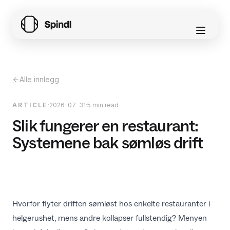
Alle innlegg
ARTICLE
·
2026-07-31
·
5 min read
Slik fungerer en restaurant:
Systemene bak sømløs drift
Hvorfor flyter driften sømløst hos enkelte restauranter i
helgerushet, mens andre kollapser fullstendig? Menyen