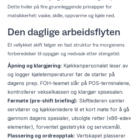
Dette hviler på fire grunnleggende prinsipper for
matsikkerhet: vaske, skille, oppvarme og kjøle ned.
Den daglige arbeidsflyten
Et vellykket skift følger en fast struktur fra morgenens
forberedelser til oppgjør og nedvask etter stengetid:
Åpning og klargjøring:
Kjøkkenpersonalet leser av
og logger kjøletemperaturer før de starter på
dagens prep. FOH-teamet slår på POS-terminalene,
kontrollerer vekselkassen og klargjør spisesalen.
Førmøte (pre-shift briefing):
Skiftlederen samler
servitører og kjøkkenledere til et kort møte for å gå
gjennom dagens spesialer, utsolgte retter («86-ede»
elementer), forventet gjestetrykk og servicemål.
Plassering og ordreopptak:
Vertskapet plasserer