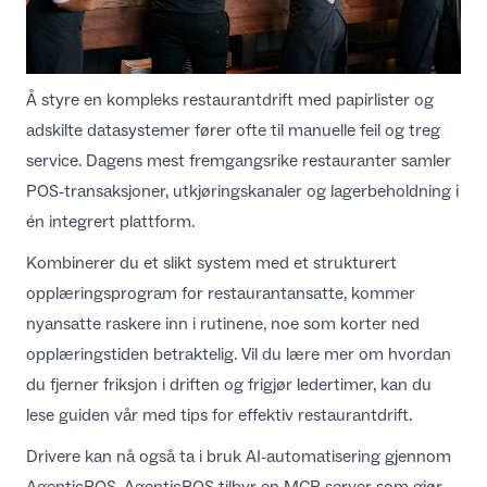
Å styre en kompleks restaurantdrift med papirlister og
adskilte datasystemer fører ofte til manuelle feil og treg
service. Dagens mest fremgangsrike restauranter samler
POS-transaksjoner, utkjøringskanaler og lagerbeholdning i
én integrert plattform.
Kombinerer du et slikt system med et strukturert
opplæringsprogram for restaurantansatte
, kommer
nyansatte raskere inn i rutinene, noe som korter ned
opplæringstiden betraktelig. Vil du lære mer om hvordan
du fjerner friksjon i driften og frigjør ledertimer, kan du
lese guiden vår med
tips for effektiv restaurantdrift
.
Drivere kan nå også ta i bruk AI-automatisering gjennom
AgenticPOS
. AgenticPOS tilbyr en MCP-server som gjør