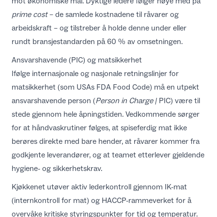
mot økonomiske mål. Dyktige ledere følger nøye med på
prime cost
– de samlede kostnadene til råvarer og
arbeidskraft – og tilstreber å holde denne under eller
rundt bransjestandarden på 60 % av omsetningen.
Ansvarshavende (PIC) og matsikkerhet
Ifølge internasjonale og nasjonale retningslinjer for
matsikkerhet (som USAs FDA Food Code) må en utpekt
ansvarshavende person (
Person in Charge
/ PIC) være til
stede gjennom hele åpningstiden. Vedkommende sørger
for at håndvaskrutiner følges, at spiseferdig mat ikke
berøres direkte med bare hender, at råvarer kommer fra
godkjente leverandører, og at teamet etterlever gjeldende
hygiene- og sikkerhetskrav.
Kjøkkenet utøver aktiv lederkontroll gjennom IK-mat
(internkontroll for mat) og HACCP-rammeverket for å
overvåke kritiske styringspunkter for tid og temperatur.