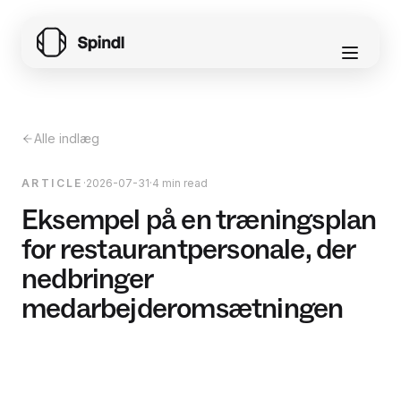
Alle indlæg
ARTICLE
·
2026-07-31
·
4 min read
Eksempel på en træningsplan
for restaurantpersonale, der
nedbringer
medarbejderomsætningen