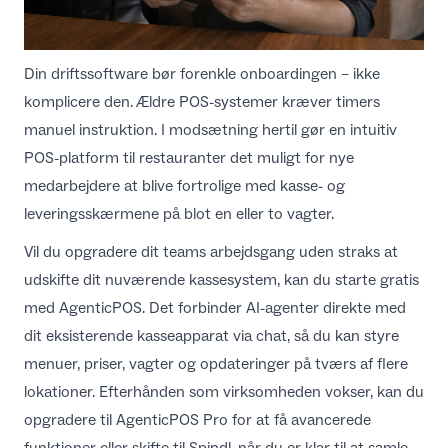
Din driftssoftware bør forenkle onboardingen – ikke
komplicere den. Ældre POS-systemer kræver timers
manuel instruktion. I modsætning hertil gør en intuitiv
POS-platform til restauranter
det muligt for nye
medarbejdere at blive fortrolige med kasse- og
leveringsskærmene på blot en eller to vagter.
Vil du opgradere dit teams arbejdsgang uden straks at
udskifte dit nuværende kassesystem, kan du starte gratis
med
AgenticPOS
. Det forbinder AI-agenter direkte med
dit eksisterende kasseapparat via chat, så du kan styre
menuer, priser, vagter og opdateringer på tværs af flere
lokationer. Efterhånden som virksomheden vokser, kan du
opgradere til AgenticPOS Pro for at få avancerede
funktioner eller skifte til Spindl, når du er klar til at samle