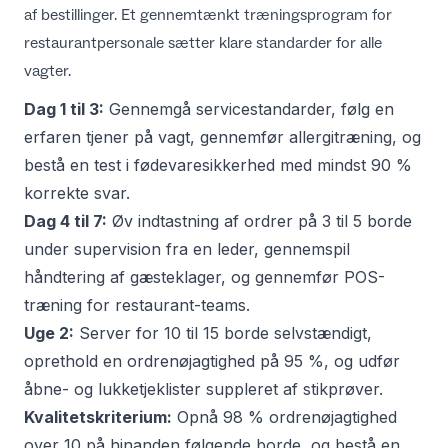
af bestillinger. Et gennemtænkt
træningsprogram for
restaurantpersonale
sætter klare standarder for alle
vagter.
Dag 1 til 3:
Gennemgå servicestandarder, følg en
erfaren tjener på vagt, gennemfør allergitræning, og
bestå en test i fødevaresikkerhed med mindst 90 %
korrekte svar.
Dag 4 til 7:
Øv indtastning af ordrer på 3 til 5 borde
under supervision fra en leder, gennemspil
håndtering af gæsteklager, og gennemfør
POS-
træning for restaurant-teams
.
Uge 2:
Server for 10 til 15 borde selvstændigt,
oprethold en ordrenøjagtighed på 95 %, og udfør
åbne- og lukketjeklister suppleret af stikprøver.
Kvalitetskriterium:
Opnå 98 % ordrenøjagtighed
over 10 på hinanden følgende borde, og bestå en