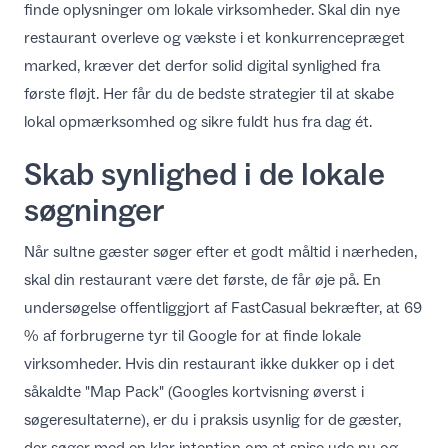
finde oplysninger om lokale virksomheder. Skal din nye
DA
restaurant overleve og vækste i et konkurrencepræget
marked, kræver det derfor solid digital synlighed fra
første fløjt. Her får du de bedste strategier til at skabe
lokal opmærksomhed og sikre fuldt hus fra dag ét.
Skab synlighed i de lokale
søgninger
Når sultne gæster søger efter et godt måltid i nærheden,
skal din restaurant være det første, de får øje på. En
undersøgelse offentliggjort af
FastCasual
bekræfter, at 69
% af forbrugerne tyr til Google for at finde lokale
virksomheder. Hvis din restaurant ikke dukker op i det
såkaldte "Map Pack" (Googles kortvisning øverst i
søgeresultaterne), er du i praksis usynlig for de gæster,
der søger med en klar intention om at spise ude nu og